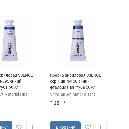
криловая SSENCE
Краска акриловая SSENCE
.№095 синий
сер.1 цв.№100 синий
туба 50мл
фталоцианин туба 50мл
t Materials Inc.
ShinHan Art Materials Inc.
199 ₽
зину
В корзину