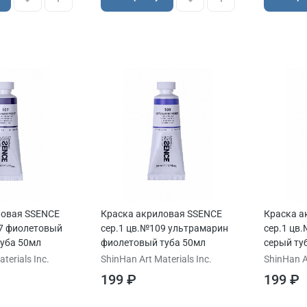
ловая SSENCE
Краска акриловая SSENCE
Краска а
07 фиолетовый
сер.1 цв.№109 ультрамарин
сер.1 цв
уба 50мл
фиолетовый туба 50мл
серый ту
terials Inc.
ShinHan Art Materials Inc.
ShinHan Ar
199 ₽
199 ₽