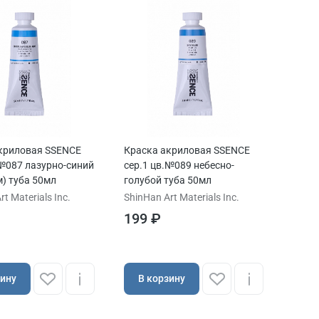
криловая SSENCE
Краска акриловая SSENCE
.№087 лазурно-синий
сер.1 цв.№089 небесно-
м) туба 50мл
голубой туба 50мл
t Materials Inc.
ShinHan Art Materials Inc.
199 ₽
зину
В корзину