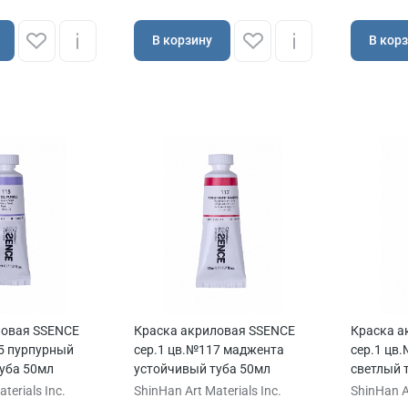
В корзину
В кор
ловая SSENCE
Краска акриловая SSENCE
Краска а
5 пурпурный
сер.1 цв.№117 маджента
сер.1 цв
уба 50мл
устойчивый туба 50мл
светлый 
terials Inc.
ShinHan Art Materials Inc.
ShinHan Ar