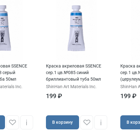
ловая SSENCE
Краска акриловая SSENCE
Краска а
3 серый
сер.1 цв.№085 синий
сер.1 цв
ба 50мл
бриллиантовый туба 50мл
(церулеу
terials Inc.
ShinHan Art Materials Inc.
ShinHan Ar
199 ₽
199 ₽
В корзину
В кор