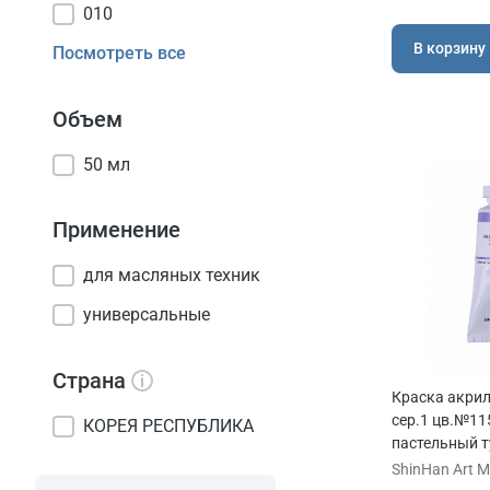
010
В корзину
Посмотреть все
Объем
50 мл
Применение
для масляных техник
универсальные
Страна
Краска акри
сер.1 цв.№11
КОРЕЯ РЕСПУБЛИКА
пастельный т
ShinHan Art Ma