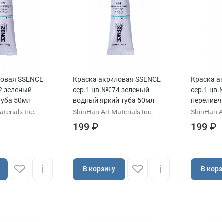
ловая SSENCE
Краска акриловая SSENCE
Краска а
2 зеленый
сер.1 цв.№074 зеленый
сер.1 цв
туба 50мл
водный яркий туба 50мл
переливч
terials Inc.
ShinHan Art Materials Inc.
ShinHan Ar
199 ₽
199 ₽
В корзину
В кор