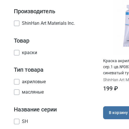
Производитель
ShinHan Art Materials Inc.
Товар
краски
Краска акри
сер.1 цв.№08
Тип товара
синеватый ту
ShinHan Art Ma
акриловые
199 ₽
масляные
Название серии
В корзину
SH