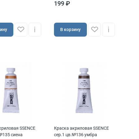
199 ₽
зину
В корзину
криловая SSENCE
Краска акриловая SSENCE
.№135 сиена
сер.1 цв.№136 умбра