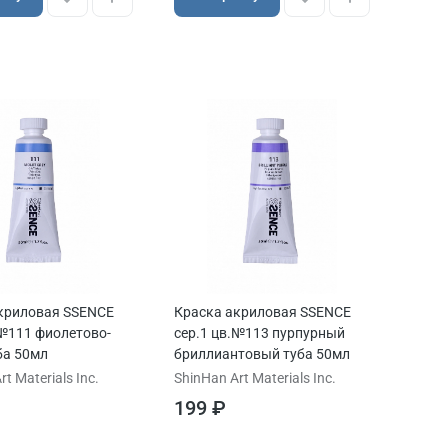
криловая SSENCE
Краска акриловая SSENCE
.№111 фиолетово-
сер.1 цв.№113 пурпурный
ба 50мл
бриллиантовый туба 50мл
t Materials Inc.
ShinHan Art Materials Inc.
199 ₽