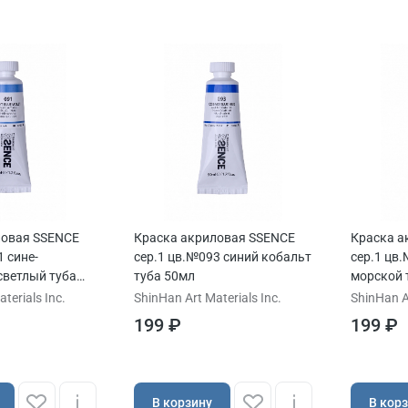
ловая SSENCE
Краска акриловая SSENCE
Краска а
1 сине-
сер.1 цв.№093 синий кобальт
сер.1 цв
светлый туба
туба 50мл
морской 
terials Inc.
ShinHan Art Materials Inc.
ShinHan Ar
199 ₽
199 ₽
В корзину
В кор