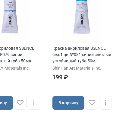
криловая SSENCE
Краска акриловая SSENCE
.№079 синий
сер.1 цв.№081 синий светлый
атый туба 50мл
устойчивый туба 50мл
t Materials Inc.
ShinHan Art Materials Inc.
199 ₽
зину
В корзину