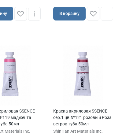
зину
В корзину
криловая SSENCE
Краска акриловая SSENCE
.№119 маджента
сер.1 цв.№121 розовый Роза
туба 50мл
ветров туба 50мл
t Materials Inc.
ShinHan Art Materials Inc.