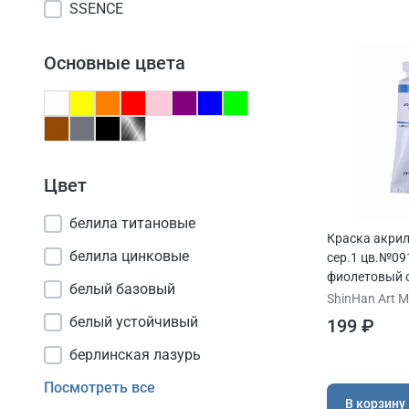
SSENCE
Основные цвета
Цвет
белила титановые
Краска акри
белила цинковые
сер.1 цв.№09
фиолетовый 
белый базовый
50мл
ShinHan Art Ma
белый устойчивый
199 ₽
берлинская лазурь
Посмотреть все
В корзину