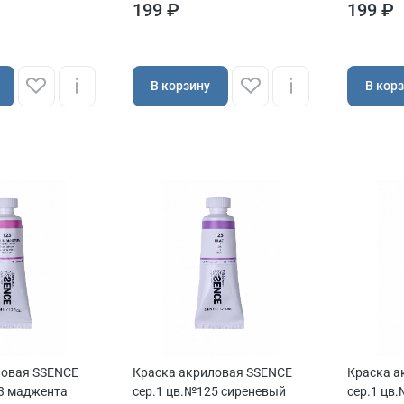
199 ₽
199 ₽
В корзину
В кор
ловая SSENCE
Краска акриловая SSENCE
Краска а
3 маджента
сер.1 цв.№125 сиреневый
сер.1 цв