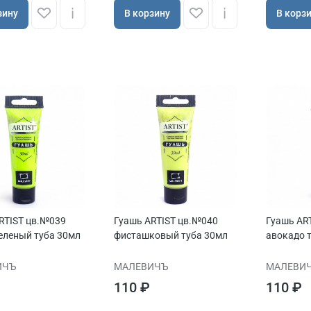
зину
В корзину
В корз
RTIST цв.№039
Гуашь ARTIST цв.№040
Гуашь AR
еленый туба 30мл
фисташковый туба 30мл
авокадо 
ИЧЪ
МАЛЕВИЧЪ
МАЛЕВИ
110 ₽
110 ₽