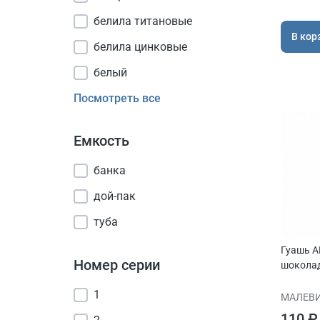
белила титановые
В кор
белила цинковые
белый
Посмотреть все
Емкость
банка
дой-пак
туба
Гуашь A
Номер серии
шоколад
1
МАЛЕВ
110 ₽