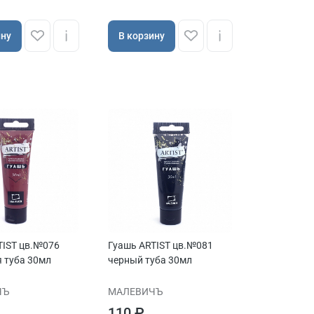
ину
В корзину
TIST цв.№076
Гуашь ARTIST цв.№081
я туба 30мл
черный туба 30мл
ЧЪ
МАЛЕВИЧЪ
110 ₽