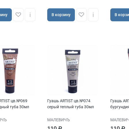
зину
В корзину
В корз
RTIST цв.№069
Гуашь ARTIST цв.№074
Гуашь AR
ный туба 30мл
серый теплый туба 30мл
бургунди
ИЧЪ
МАЛЕВИЧЪ
МАЛЕВИ
110 ₽
110 ₽