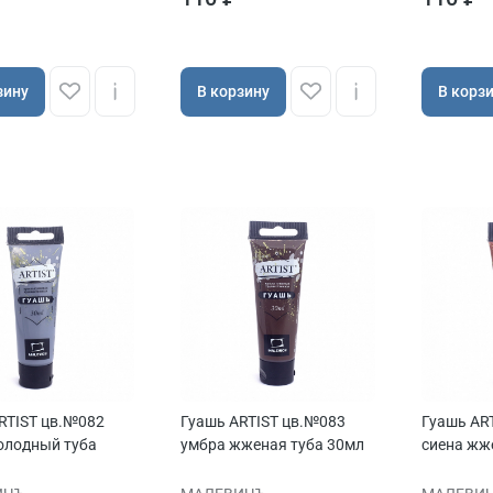
зину
В корзину
В корз
RTIST цв.№082
Гуашь ARTIST цв.№083
Гуашь AR
олодный туба
умбра жженая туба 30мл
сиена жж