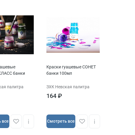
уашевые
Краски гуашевые СОНЕТ
КЛАСС банки
банки 100мл
кая палитра
ЗХК Невская палитра
164 ₽
 все
Cмотреть все