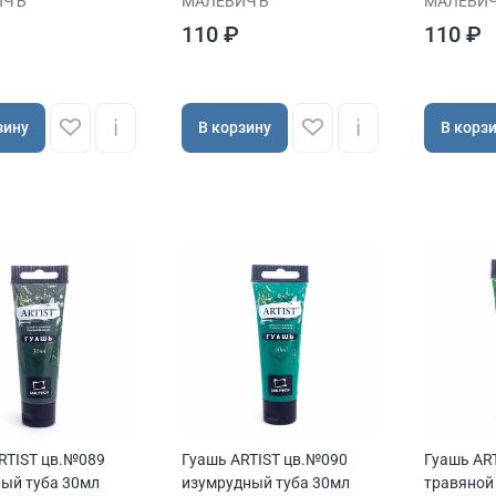
ИЧЪ
МАЛЕВИЧЪ
МАЛЕВИ
110 ₽
110 ₽
зину
В корзину
В корз
RTIST цв.№089
Гуашь ARTIST цв.№090
Гуашь AR
ый туба 30мл
изумрудный туба 30мл
травяной