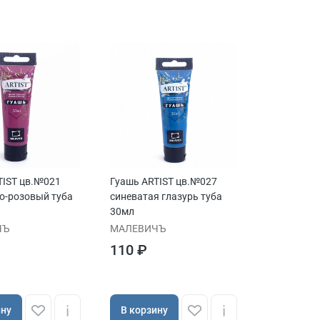
TIST цв.№021
Гуашь ARTIST цв.№027
о-розовый туба
синеватая глазурь туба
30мл
ЧЪ
МАЛЕВИЧЪ
110 ₽
ину
В корзину