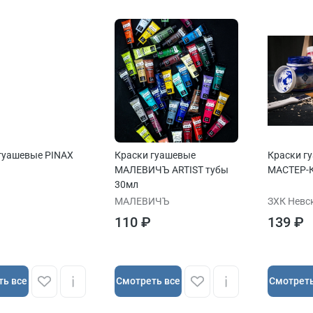
гуашевые PINAX
Краски гуашевые
Краски г
МАЛЕВИЧЪ ARTIST тубы
МАСТЕР-
30мл
МАЛЕВИЧЪ
ЗХК Невс
110 ₽
139 ₽
ть все
Cмотреть все
Cмотреть