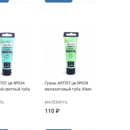
TIST цв.№034
Гуашь ARTIST цв.№038
й светлый туба
малахитовый туба 30мл
ЧЪ
МАЛЕВИЧЪ
110 ₽