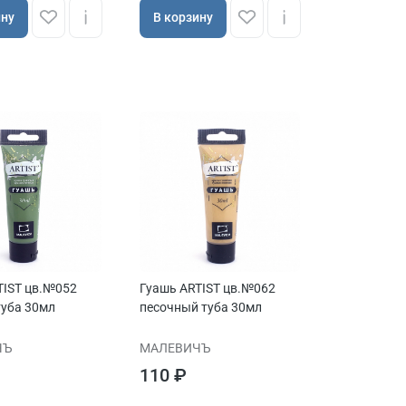
ину
В корзину
TIST цв.№052
Гуашь ARTIST цв.№062
туба 30мл
песочный туба 30мл
ЧЪ
МАЛЕВИЧЪ
110 ₽