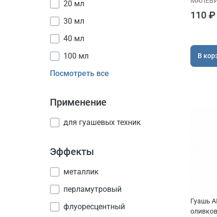
МАЛЕВ
20 мл
110 ₽
30 мл
40 мл
100 мл
В кор
Посмотреть все
Применение
для гуашевых техник
Эффекты
металлик
перламутровый
Гуашь A
флуоресцентный
оливков