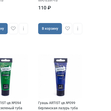
ЧЪ
МАЛЕВИЧЪ
110 ₽
ину
В корзину
TIST цв.№094
Гуашь ARTIST цв.№099
 зеленый туба
берлинская лазурь туба