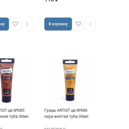
ину
В корзину
TIST цв.№085
Гуашь ARTIST цв.№086
еная туба 30мл
охра желтая туба 30мл