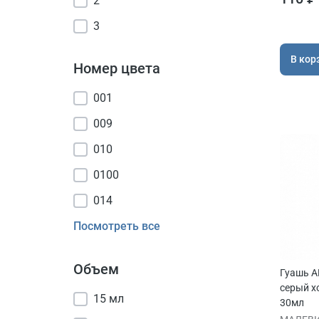
2
3
В кор
Номер цвета
001
009
010
0100
014
Посмотреть все
Объем
Гуашь A
серый х
15 мл
30мл