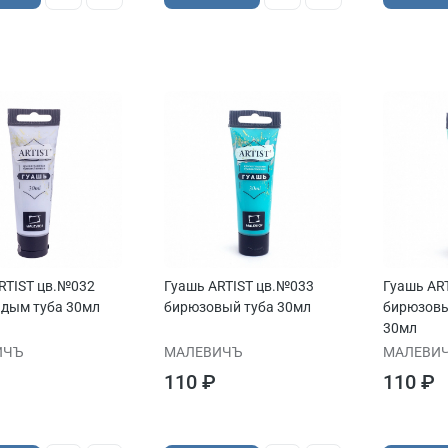
RTIST цв.№032
Гуашь ARTIST цв.№033
Гуашь AR
 дым туба 30мл
бирюзовый туба 30мл
бирюзовы
30мл
ИЧЪ
МАЛЕВИЧЪ
МАЛЕВИ
110 ₽
110 ₽