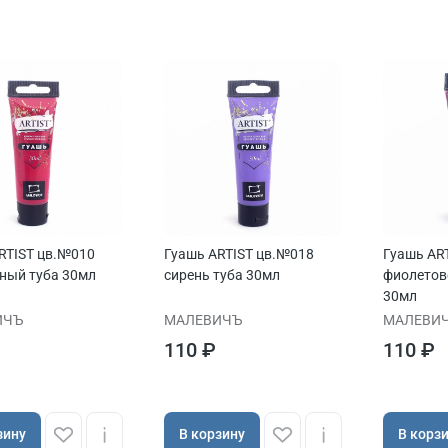
RTIST цв.№010
Гуашь ARTIST цв.№018
Гуашь AR
ный туба 30мл
сирень туба 30мл
фиолетов
30мл
ИЧЪ
МАЛЕВИЧЪ
МАЛЕВИ
110 ₽
110 ₽
зину
В корзину
В корз