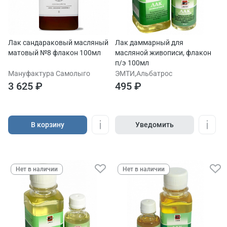
Лак сандараковый масляный
Лак даммарный для
матовый №8 флакон 100мл
масляной живописи, флакон
п/э 100мл
Мануфактура Самолыго
ЭМТИ,Альбатрос
3 625 ₽
495 ₽
В корзину
Уведомить
Нет в наличии
Нет в наличии