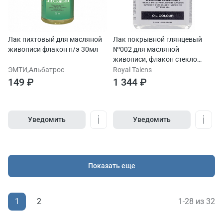
Лак пихтовый для масляной
Лак покрывной глянцевый
живописи флакон п/э 30мл
№002 для масляной
живописи, флакон стекло
75мл
ЭМТИ,Альбатрос
Royal Talens
149 ₽
1 344 ₽
Уведомить
Уведомить
Показать еще
1
1-28 из 32
2