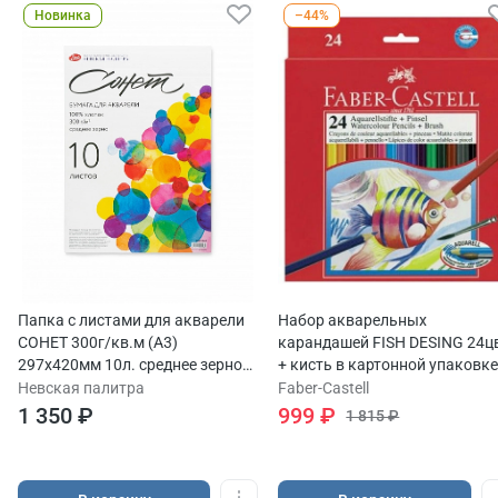
Новинка
–44%
Папка с листами для акварели
Набор акварельных
СОНЕТ 300г/кв.м (А3)
карандашей FISH DESING 24ц
297х420мм 10л. среднее зерно
+ кисть в картонной упаковк
хлопок 100%
Невская палитра
Faber-Castell
1 350 ₽
999 ₽
1 815 ₽