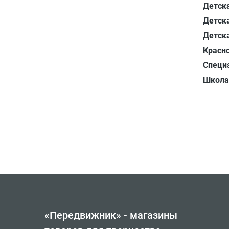
Детска
Детска
Детска
Красн
Специ
Школа
«Передвижник» - магазины