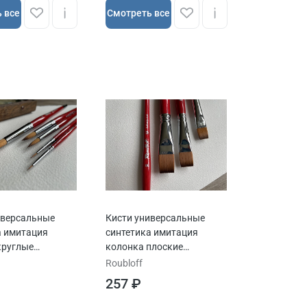
 все
Cмотреть все
иверсальные
Кисти универсальные
а имитация
синтетика имитация
круглые
колонка плоские
 сер.1S14
ROUBLOFF сер.1S24
Roubloff
257 ₽