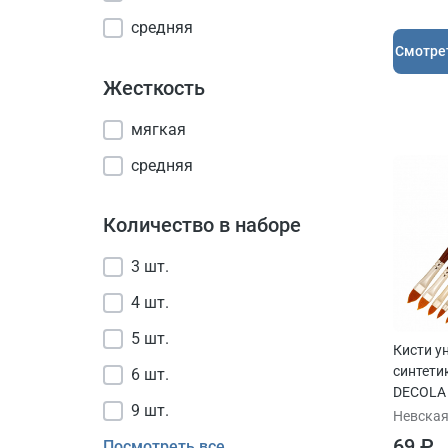
средняя
Cмотре
Жесткость
мягкая
средняя
Количество в наборе
3 шт.
4 шт.
5 шт.
Кисти у
синтети
6 шт.
DECOLA
9 шт.
Невская
69 ₽
Посмотреть все