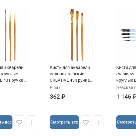
ля акварели
Кисти для акварели
Кисти для
 круглые
колонок плоские
гуаши, ма
E 431 ручка
CREATIVE 434 ручка
круглые
ая
короткая
пленочна
Pinax
Невская 
362 ₽
1 146 
ть все
Cмотреть все
Cмотреть