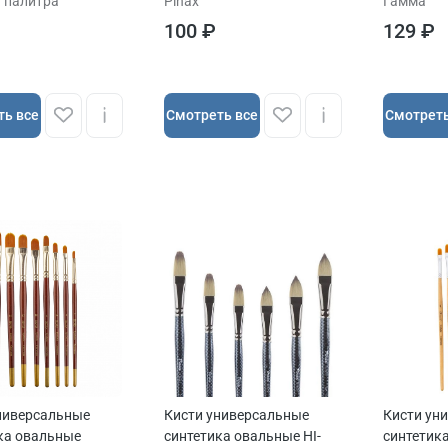
 палитра
Pinax
Гамма
100 ₽
129 ₽
ть все
Cмотреть все
Cмотреть
ниверсальные
Кисти универсальные
Кисти ун
ка овальные
синтетика овальные HI-
синтетик