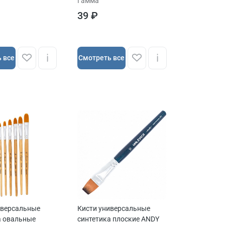
Гамма
39 ₽
 все
Cмотреть все
иверсальные
Кисти универсальные
а овальные
синтетика плоские ANDY