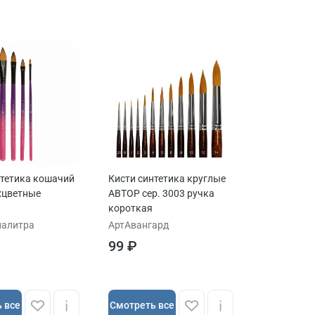
нтетика кошачий
Кисти синтетика круглые
хцветные
АВТОР сер. 3003 ручка
короткая
палитра
АртАвангард
99 ₽
 все
Cмотреть все