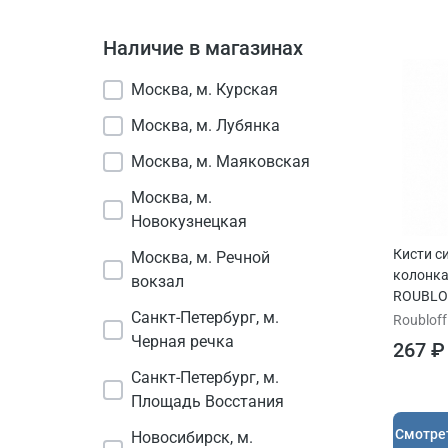
Наличие в магазинах
Москва, м. Курская
Москва, м. Лубянка
Москва, м. Маяковская
Москва, м.
Новокузнецкая
Кисти с
Москва, м. Речной
колонка
вокзал
ROUBLOF
Санкт-Петербург, м.
коротк
Roubloff
Черная речка
267 ₽
Санкт-Петербург, м.
Площадь Восстания
Cмотре
Новосибирск, м.