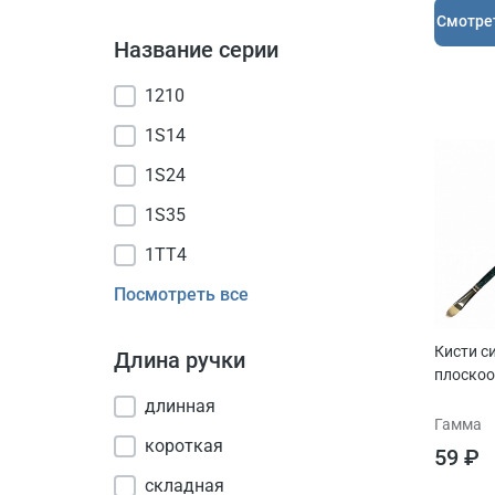
Cмотре
Название серии
1210
1S14
1S24
1S35
1ТТ4
Посмотреть все
Кисти с
Длина ручки
плоско
длинная
Гамма
короткая
59 ₽
складная