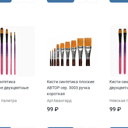
интетика
Кисти синтетика плоские
Кисти син
е двухцветные
АВТОР сер. 3003 ручка
двухцвет
короткая
 палитра
АртАвангард
Невская 
99 ₽
99 ₽