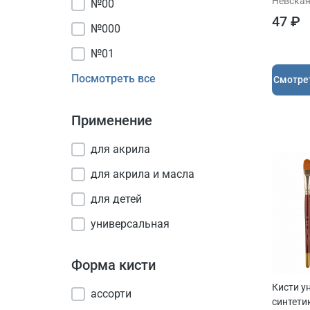
Невская
№00
47 ₽
№000
№01
Посмотреть все
Cмотре
Применение
для акрила
для акрила и масла
для детей
универсальная
Форма кисти
Кисти у
ассорти
синтети