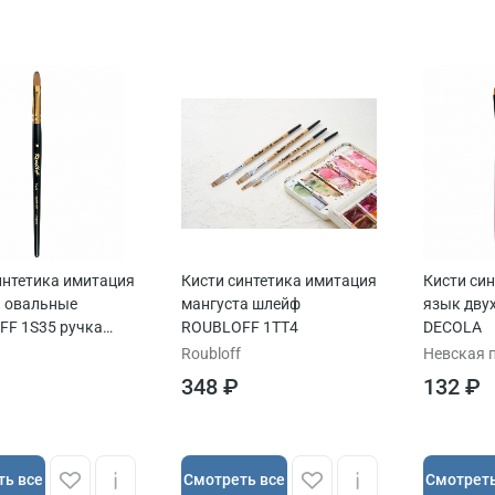
интетика имитация
Кисти синтетика имитация
Кисти си
 овальные
мангуста шлейф
язык дву
F 1S35 ручка
ROUBLOFF 1ТТ4
DECOLA
ая
Roubloff
Невская 
348 ₽
132 ₽
ть все
Cмотреть все
Cмотреть