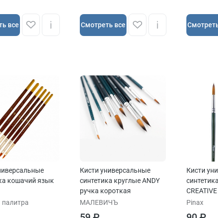
ть все
Cмотреть все
Cмотреть
ниверсальные
Кисти универсальные
Кисти ун
ка кошачий язык
синтетика круглые ANDY
синтетик
ручка короткая
CREATIVE
длинная
 палитра
МАЛЕВИЧЪ
Pinax
59 ₽
90 ₽