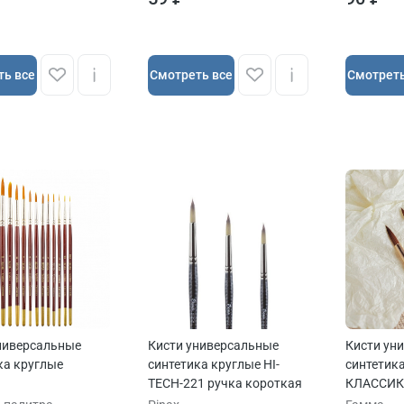
ть все
Cмотреть все
Cмотреть
ниверсальные
Кисти универсальные
Кисти ун
ка круглые
синтетика круглые HI-
синтетик
TECH-221 ручка короткая
КЛАССИК
короткая