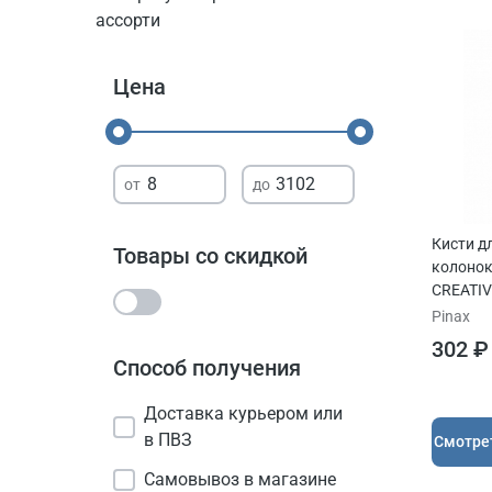
ассорти
Цена
Кисти д
Товары со скидкой
колонок
CREATIV
коротк
Pinax
302 ₽
Способ получения
Доставка курьером или
в ПВЗ
Cмотре
Самовывоз в магазине