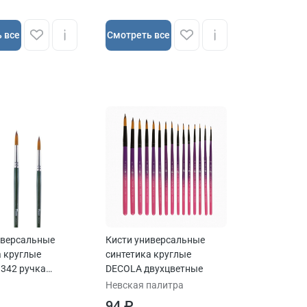
 все
Cмотреть все
иверсальные
Кисти универсальные
а круглые
синтетика круглые
 342 ручка
DECOLA двухцветные
Невская палитра
94 ₽