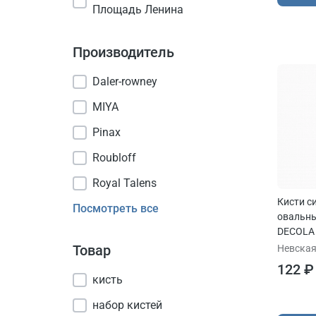
Площадь Ленина
Производитель
Daler-rowney
MIYA
Pinax
Roubloff
Royal Talens
Кисти с
Посмотреть все
овальны
DECOLA
Товар
Невская
122 ₽
кисть
набор кистей