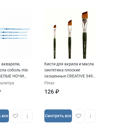
 акварели,
Кисти для акрила и масла
сла соболь mix
синтетика плоские
 БЕЛЫЕ НОЧИ
скошенные CREATIVE 349
я обойма
ручка короткая
палитра
Pinax
₽
126 ₽
 все
Cмотреть все