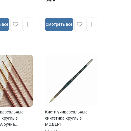
 все
Cмотреть все
иверсальные
Кисти универсальные
а круглые
синтетика круглые
А ручка
МОДЕРН