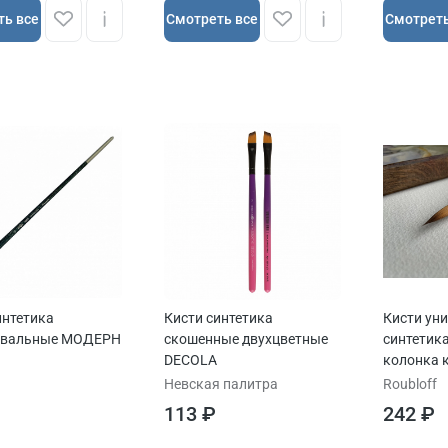
ть все
Cмотреть все
Cмотреть
интетика
Кисти синтетика
Кисти ун
овальные МОДЕРН
скошенные двухцветные
синтетик
DECOLA
колонка 
ROUBLOFF
Невская палитра
Roubloff
113 ₽
242 ₽