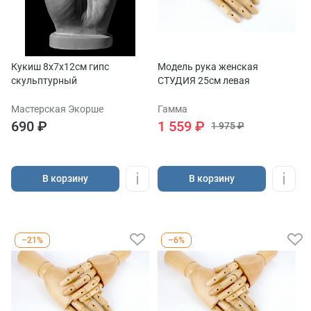
Кукиш 8х7х12см гипс
Модель рука женская
скульптурный
СТУДИЯ 25см левая
Мастерская Экорше
Гамма
690 ₽
1 559 ₽
1 975 ₽
В корзину
В корзину
–21%
–6%