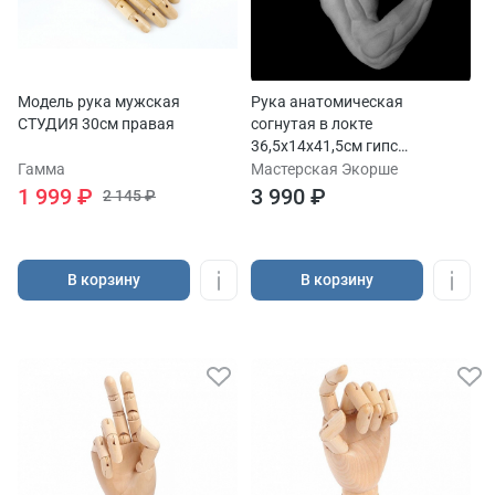
Модель рука мужская
Рука анатомическая
СТУДИЯ 30см правая
согнутая в локте
36,5х14х41,5см гипс
скульптурный
Гамма
Мастерская Экорше
1 999 ₽
3 990 ₽
2 145 ₽
В корзину
В корзину