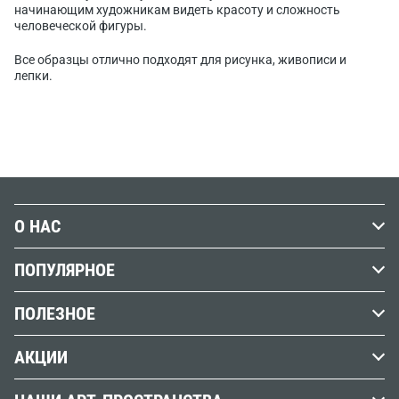
начинающим художникам видеть красоту и сложность
человеческой фигуры.
Все образцы отлично подходят для рисунка, живописи и
лепки.
О НАС
История Передвижника
ПОПУЛЯРНОЕ
Наши магазины
Графика
ПОЛЕЗНОЕ
Бренды
Краски
Обзоры, советы и уроки
Вакансии
АКЦИИ
Кисти
Вопросы и ответы
Наши реквизиты
АУТЛЕТ %
Холст