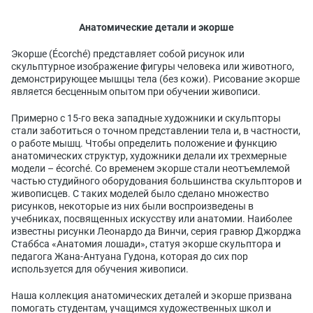
Анатомические детали и экорше
Экорше (Écorché) представляет собой рисунок или
скульптурное изображение фигуры человека или животного,
демонстрирующее мышцы тела (без кожи). Рисование экорше
является бесценным опытом при обучении живописи.
Примерно с 15-го века западные художники и скульпторы
стали заботиться о точном представлении тела и, в частности,
о работе мышц. Чтобы определить положение и функцию
анатомических структур, художники делали их трехмерные
модели – écorché. Со временем экорше стали неотъемлемой
частью студийного оборудования большинства скульпторов и
живописцев. С таких моделей было сделано множество
рисунков, некоторые из них были воспроизведены в
учебниках, посвященных искусству или анатомии. Наиболее
известны рисунки Леонардо да Винчи, серия гравюр Джорджа
Стаббса «Анатомия лошади», статуя экорше скульптора и
педагога Жана-Антуана Гудона, которая до сих пор
используется для обучения живописи.
Наша коллекция анатомических деталей и экорше призвана
помогать студентам, учащимся художественных школ и