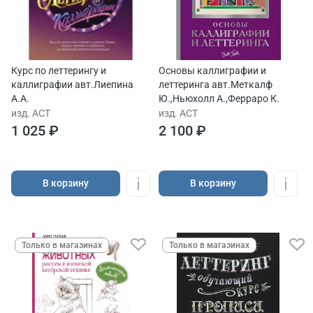
Курс по леттерингу и
Основы каллиграфии и
каллиграфии авт.Лиепина
леттеринга авт.Меткалф
А.А.
Ю.,Ньюхолл А.,Ферраро К.
изд. АСТ
изд. АСТ
1 025 ₽
2 100 ₽
В корзину
В корзину
Только в магазинах
Только в магазинах