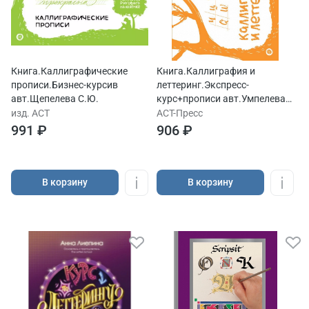
Книга.Каллиграфические
Книга.Каллиграфия и
прописи.Бизнес-курсив
леттеринг.Экспресс-
авт.Щепелева С.Ю.
курс+прописи авт.Умпелева
О.Ю.
изд. АСТ
АСТ-Пресс
991 ₽
906 ₽
В корзину
В корзину