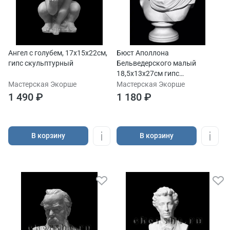
Ангел с голубем, 17х15х22см,
Бюст Аполлона
гипс скульптурный
Бельведерского малый
18,5х13х27см гипс
скульптурный
Мастерская Экорше
Мастерская Экорше
1 490 ₽
1 180 ₽
В корзину
В корзину