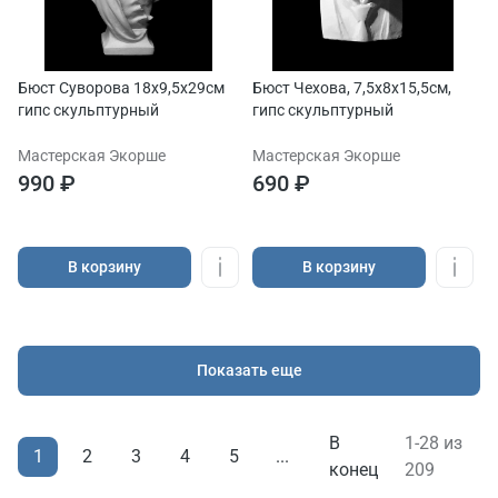
Бюст Суворова 18х9,5х29см
Бюст Чехова, 7,5х8х15,5см,
гипс скульптурный
гипс скульптурный
Мастерская Экорше
Мастерская Экорше
990 ₽
690 ₽
В корзину
В корзину
Показать еще
В
1-28 из
1
2
3
4
5
...
конец
209