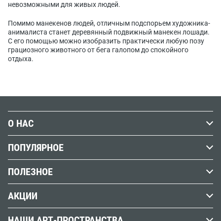
невозможными для живых людей.
Помимо манекенов людей, отличным подспорьем художника-
анималиста станет деревянный подвижный манекен лошади.
С его помощью можно изобразить практически любую позу
грациозного животного от бега галопом до спокойного
отдыха.
О НАС
История Передвижника
ПОПУЛЯРНОЕ
Наши магазины
Графика
ПОЛЕЗНОЕ
Бренды
Краски
Обзоры, советы и уроки
Вакансии
АКЦИИ
Кисти
Вопросы и ответы
Наши реквизиты
АУТЛЕТ %
Холст
НАШИ АРТ-ПРОСТРАНСТВА