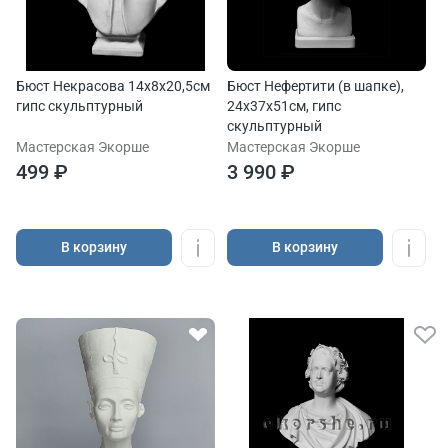
Бюст Некрасова 14х8х20,5см
Бюст Нефертити (в шапке),
гипс скульптурный
24х37х51см, гипс
скульптурный
Мастерская Экорше
Мастерская Экорше
499 ₽
3 990 ₽
В корзину
В корзину