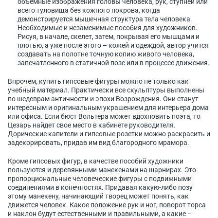
объемные изображения головы человека, рук, ступней или
всего туловища без кожного покрова, когда
демонстрируется мышечная структура тела человека.
Необходимые и незаменимые пособия для художников.
Рисуя, в начале, скелет, затем, покрывая его мышцами и
плотью, а уже после этого – кожей и одеждой, автор учится
создавать на полотне точную копию живого человека,
запечатленного в статичной позе или в процессе движения.
Впрочем, купить гипсовые фигуры можно не только как
учебный материал. Практически все скульптуры выполнены
по шедеврам античности и эпохи Возрождения. Они станут
интересным и оригинальным украшением для интерьера дома
или офиса. Если бюст Вольтера может вдохновить поэта, то
Цезарь найдет свое место в кабинете руководителя.
Дорические капители и гипсовые розетки можно раскрасить и
задекорировать, придав им вид благородного мрамора.
Кроме гипсовых фигур, в качестве пособий художники
пользуются и деревянными манекенами на шарнирах. Это
пропорциональные человеческие фигуры с подвижными
соединениями в конечностях. Придавая какую-либо позу
этому манекену, начинающий творец может понять, как
движется человек. Какое положение рук и ног, поворот торса
и наклон будут естественными и правильными, а какие –