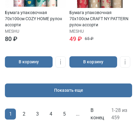
Бумага упаковочная
Бумага упаковочная
70х100см COZY HOME рулон
70х100см CRAFT NY PATTERN
ассорти
рулон ассорти
MESHU
MESHU
80 ₽
49 ₽
65 ₽
В корзину
В корзину
Показать еще
В
1-28 из
1
2
3
4
5
...
конец
459