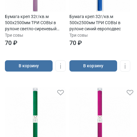
Бумага креп 32г/кв.м
Бумага креп 32г/кв.м
500х2500мм ТРИ СОВЫ в
500х2500мм ТРИ СОВЫ в
рулоне светло-сиреневый
рулоне синий европодвес
европодвес
Три совы
Три совы
70 ₽
70 ₽
В корзину
В корзину