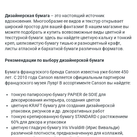
Дизайнерская бумага
– это настоящий источник
вдохновения. Многообразие ее видов и текстур открывает
широкий простор для вашей фантазии! В нашем магазине вы
можете подобрать и купить всевозможные виды цветной и
текстурной бумаги: здесь вы найдете цветную кальку и тонкий
креп, шелковистую бумагу тишью и разноцветный крафт,
листы атласной и бархатной бумаги различных форматов.
Рекомендации по выбору дизайнерской бумаги
Бумага французского бренда Canson известна уже более 450
лет. С 2010 года Canson является официальным партнером
французского музея Лувр! В ассортименте Canson вы найдете:
тонкую папиросную бумагу PAPIER de SOIE для
декорирования интерьера, создания цветов
цветную KRAFT бумагу для создания дизайнерской
упаковки, рисунков и др. декоративных работ
тонкую крепированную бумагу STANDARD с растяжением
60% для декора и упаковки
цветную гладкую бумагу Iris Vivaldi® (Ирис Вивальди)
различной плотности, предназначенную для коллажей,