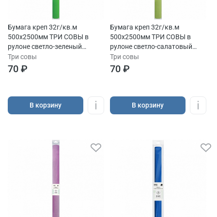
Бумага креп 32г/кв.м
Бумага креп 32г/кв.м
500х2500мм ТРИ СОВЫ в
500х2500мм ТРИ СОВЫ в
рулоне светло-зеленый
рулоне светло-салатовый
европодвес
европодвес
Три совы
Три совы
70 ₽
70 ₽
В корзину
В корзину