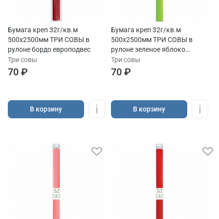
Бумага креп 32г/кв.м
Бумага креп 32г/кв.м
500х2500мм ТРИ СОВЫ в
500х2500мм ТРИ СОВЫ в
рулоне бордо европодвес
рулоне зеленое яблоко
европодвес
Три совы
Три совы
70 ₽
70 ₽
В корзину
В корзину