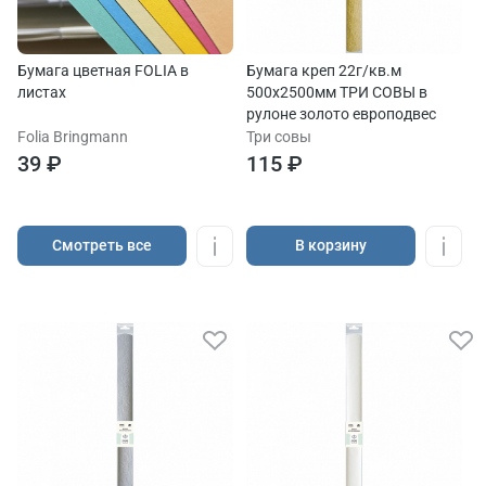
Бумага цветная FOLIA в
Бумага креп 22г/кв.м
листах
500х2500мм ТРИ СОВЫ в
рулоне золото европодвес
Folia Bringmann
Три совы
39 ₽
115 ₽
Cмотреть все
В корзину