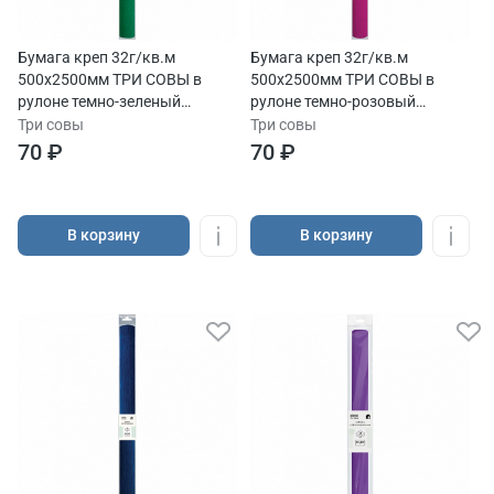
Бумага креп 32г/кв.м
Бумага креп 32г/кв.м
500х2500мм ТРИ СОВЫ в
500х2500мм ТРИ СОВЫ в
рулоне темно-зеленый
рулоне темно-розовый
европодвес
европодвес
Три совы
Три совы
70 ₽
70 ₽
В корзину
В корзину