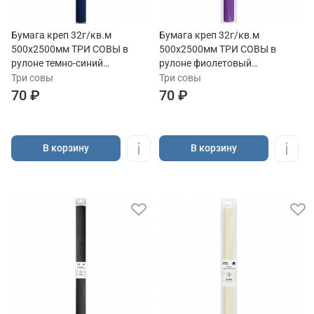
Бумага креп 32г/кв.м
Бумага креп 32г/кв.м
500х2500мм ТРИ СОВЫ в
500х2500мм ТРИ СОВЫ в
рулоне темно-синий
рулоне фиолетовый
европодвес
европодвес
Три совы
Три совы
70 ₽
70 ₽
В корзину
В корзину