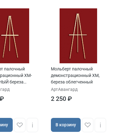
рт палочный
Мольберт палочный
трационный ХМ-
демонстрационный ХМ,
ЫЙ береза
береза облегченный
енный
гард
АртАвангард
 ₽
2 250 ₽
зину
В корзину