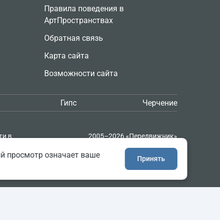
Правила поведения в
АртПространствах
Обратная связь
Карта сайта
Возможности сайта
Гипс
Черчение
ти в
2005–2026 «Передвижник»
и
Сайт сделан в
Progressive Media
ий просмотр означает ваше
Принять