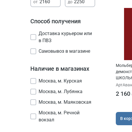
Способ получения
Доставка курьером или
в ПВЗ
Самовывоз в магазине
Мольбе
Наличие в магазинах
демонс
ШКОЛЬН
Москва, м. Курская
облегч
АртАван
Москва, м. Лубянка
2 160
Москва, м. Маяковская
Москва, м. Речной
В кор
вокзал