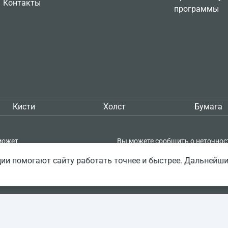
Контакты
программы
Кисти
Холст
Бумага
может
Вы можете сообщить о неточнос
кой
описании товара — выделите её 
ии помогают сайту работать точнее и быстрее. Дальнейш
пке проверять
нажмите Shift + Enter