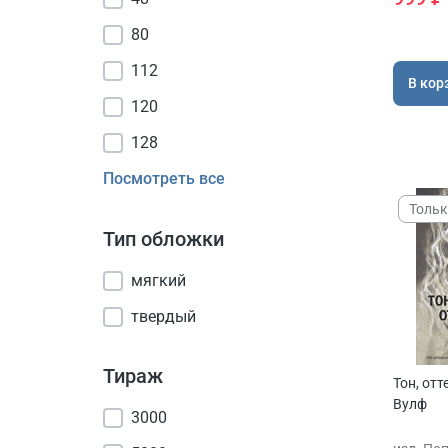
80
112
В кор
120
128
Посмотреть все
Тольк
Тип обложки
мягкий
твердый
Тираж
Тон, отт
Вулф
3000