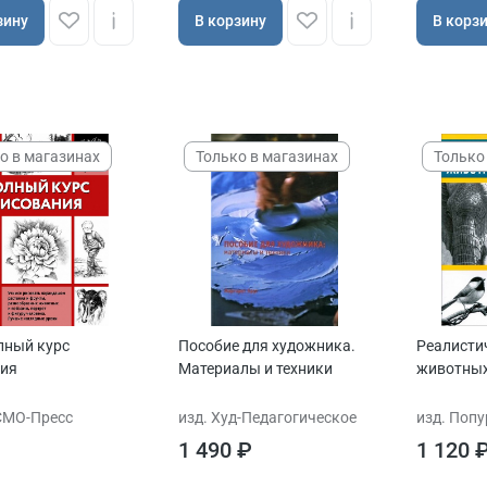
зину
В корзину
В корз
о в магазинах
Только в магазинах
Только
лный курс
Пособие для художника.
Реалисти
ния
Материалы и техники
животных
СМО-Пресс
изд. Худ-Педагогическое
изд. Поп
1 490 ₽
1 120 