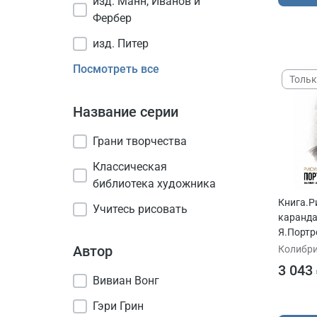
изд. Манн, Иванов и
Фербер
изд. Питер
Посмотреть все
Тольк
Название серии
Грани творчества
Классическая
библиотека художника
Книга.Р
Учитесь рисовать
каранда
Я.Портр
авт.Ши
Автор
Колибр
3 043
Вивиан Вонг
Гэри Грин