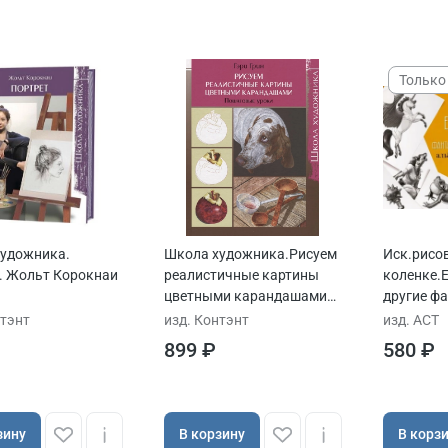
Только
удожника.
Школа художника.Рисуем
Иск.рисо
. Жольт Корокнаи
реалистичные картины
коленке.
цветными карандашами
другие ф
авт.Г.Грин
существа
нтэнт
изд. Контэнт
изд. АСТ
899 ₽
580 ₽
зину
В корзину
В корз