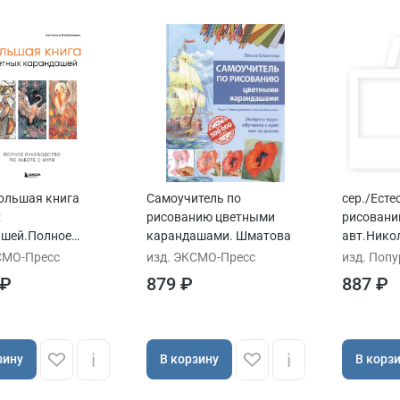
ольшая книга
Самоучитель по
сер./Есте
х
рисованию цветными
рисован
ашей.Полное
карандашами. Шматова
авт.Никол
ство по работе с
СМО-Пресс
изд. ЭКСМО-Пресс
изд. Поп
 ₽
879 ₽
887 ₽
зину
В корзину
В корз