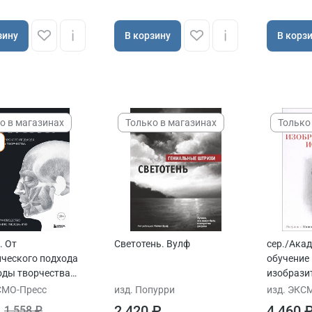
зину
В корзину
В корз
о в магазинах
Только в магазинах
Только
. От
Светотень. Вулф
сер./Ака
ческого подхода
обучение
оды творчества
изобрази
ованни Чиварди
искусству
СМО-Пресс
изд. Попурри
изд. ЭКС
2 420 ₽
4 460 
1 558 ₽