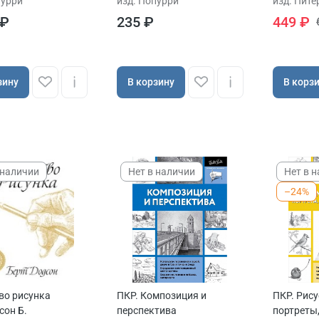
пурри
изд. Попурри
изд. Пите
 ₽
235 ₽
449 ₽
зину
В корзину
В корз
 наличии
Нет в наличии
Нет в 
–24%
во рисунка
ПКР. Композиция и
ПКР. Рис
сон Б.
перспектива
портреты