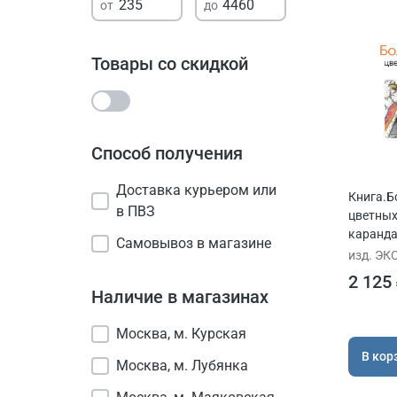
Товары со скидкой
Способ получения
Доставка курьером или
Книга.Б
в ПВЗ
цветны
каранд
Самовывоз в магазине
руковод
изд. ЭК
нуля
2 125
Наличие в магазинах
Москва, м. Курская
В кор
Москва, м. Лубянка