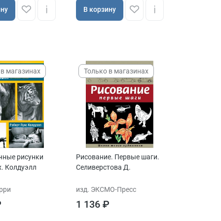
ину
В корзину
 в магазинах
Только в магазинах
чные рисунки
Рисование. Первые шаги.
. Колдуэлл
Селиверстова Д.
урри
изд. ЭКСМО-Пресс
₽
1 136 ₽