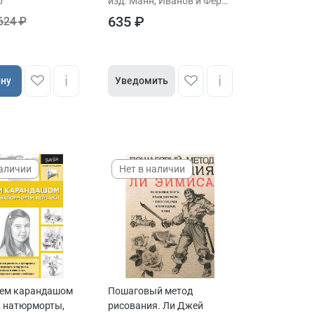
р
изд. Манн, Иванов и Фербер
635 ₽
624 ₽
ину
Уведомить
наличии
Нет в наличии
уем карандашом
Пошаговый метод
, натюрморты,
рисования. Ли Джей