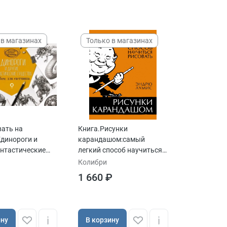
 в магазинах
Только в магазинах
вать на
Книга.Рисунки
Единороги и
карандашом:самый
антастические
легкий способ научиться
рисовать авт.Лумис Э.
Колибри
1 660 ₽
ину
В корзину