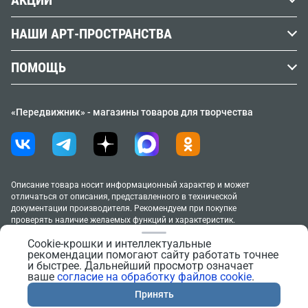
АКЦИИ
Кисти
Вопросы и ответы
Наши реквизиты
АУТЛЕТ %
Холст
НАШИ АРТ-ПРОСТРАНСТВА
Словарь художника
Юридическим лицам
Клубная карта
Бумага
Афиша мастер-классов
Учебные заведения
Контакты
ПОМОЩЬ
Акции и спецпредложения
Гипс
Москва, м. Курская (Винзавод)
Доставка
Новинки
Черчение
Москва, м. Маяковская/Новослободская
«Передвижник» - магазины товаров для творчества
Способы оплаты
ТОВАР МЕСЯЦА
Москва, м. Речной вокзал
Новосибирск, м. Площадь Ленина
Возврат и обмен товара
Распродажа
Санкт-Петербург, м. Черная речка
Условия продажи товаров
Подарочные карты
Аренда под свое мероприятие
Политика в отношении обработки персональных
Описание товара носит информационный характер и может
Правила клубной программы
отличаться от описания, представленного в технической
данных
документации производителя. Рекомендуем при покупке
Москва, м. Курская (Винзавод)
проверять наличие желаемых функций и характеристик.
Согласие на обработку персональных данных
Москва, м. Маяковская/Новослободская
2005–2026 «Передвижник»
Cookie-крошки и интеллектуальные
Новосибирск, м. Площадь Ленина
Согласие на обработку файлов cookie
рекомендации помогают сайту работать точнее
Сайт сделан в
Progressive Media
и быстрее. Дальнейший просмотр означает
Правила поведения в АртПространствах
ваше
согласие на обработку файлов cookie
.
Тестирование материалов
Обратная связь
Принять