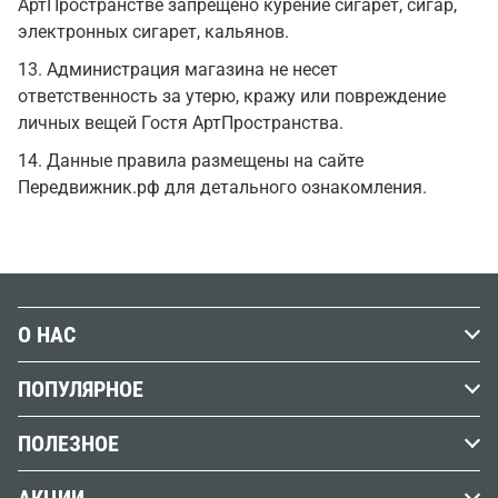
АртПространстве запрещено курение сигарет, сигар,
электронных сигарет, кальянов.
13. Администрация магазина не несет
ответственность за утерю, кражу или повреждение
личных вещей Гостя АртПространства.
14. Данные правила размещены на сайте
Передвижник.рф для детального ознакомления.
О НАС
История Передвижника
ПОПУЛЯРНОЕ
Наши магазины
Графика
ПОЛЕЗНОЕ
Бренды
Краски
Обзоры, советы и уроки
Вакансии