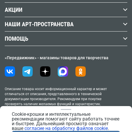
Краски
Обзоры, советы и уроки
Вакансии
АКЦИИ
Кисти
Вопросы и ответы
Наши реквизиты
АУТЛЕТ %
Холст
НАШИ АРТ-ПРОСТРАНСТВА
Словарь художника
Юридическим лицам
Клубная карта
Бумага
Афиша мастер-классов
Учебные заведения
Контакты
ПОМОЩЬ
Акции и спецпредложения
Гипс
Москва, м. Курская (Винзавод)
Доставка
Новинки
Черчение
Москва, м. Маяковская/Новослободская
«Передвижник» - магазины товаров для творчества
Способы оплаты
ТОВАР МЕСЯЦА
Москва, м. Речной вокзал
Новосибирск, м. Площадь Ленина
Возврат и обмен товара
Распродажа
Санкт-Петербург, м. Черная речка
Условия продажи товаров
Подарочные карты
Аренда под свое мероприятие
Политика в отношении обработки персональных
Описание товара носит информационный характер и может
Правила клубной программы
отличаться от описания, представленного в технической
данных
документации производителя. Рекомендуем при покупке
Москва, м. Курская (Винзавод)
проверять наличие желаемых функций и характеристик.
Согласие на обработку персональных данных
Москва, м. Маяковская/Новослободская
2005–2026 «Передвижник»
Cookie-крошки и интеллектуальные
Новосибирск, м. Площадь Ленина
Согласие на обработку файлов cookie
рекомендации помогают сайту работать точнее
Сайт сделан в
Progressive Media
и быстрее. Дальнейший просмотр означает
Правила поведения в АртПространствах
ваше
согласие на обработку файлов cookie
.
Тестирование материалов