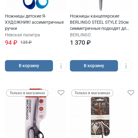
Ножницы детские Я-
Ножницы канцелярские
ХУДОЖНИК! ассиметричные
BERLINGO STEEL STYLE 20см
ручки
симметричные подходят для
левшей
Невская палитра
BERLINGO
94 ₽
1 370 ₽
135 ₽
В корзину
В корзину
Только в магазинах
Только в магазинах