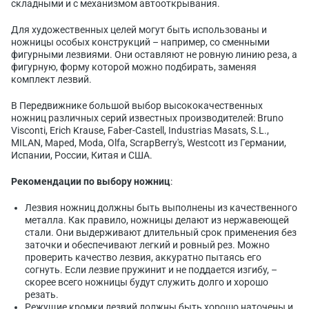
складными и с механизмом автооткрывания.
Для художественных целей могут быть использованы и
ножницы особых конструкций – например, со сменными
фигурными лезвиями. Они оставляют не ровную линию реза, а
фигурную, форму которой можно подбирать, заменяя
комплект лезвий.
В Передвижнике большой выбор высококачественных
ножниц различных серий известных производителей: Bruno
Visconti, Erich Krause, Faber-Castell, Industrias Masats, S.L.,
MILAN, Maped, Moda, Olfa, ScrapBerry's, Westcott из Германии,
Испании, России, Китая и США.
Рекомендации по выбору ножниц
:
Лезвия ножниц должны быть выполнены из качественного
металла. Как правило, ножницы делают из нержавеющей
стали. Они выдерживают длительный срок применения без
заточки и обеспечивают легкий и ровный рез. Можно
проверить качество лезвия, аккуратно пытаясь его
согнуть. Если лезвие пружинит и не поддается изгибу, –
скорее всего ножницы будут служить долго и хорошо
резать.
Режущие кромки лезвий должны быть хорошо наточены и