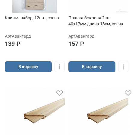
Клинья набор, 12шт., сосна
Планка боковая 2шт.
40х17мм длина 18см, сосна
АртАвангард
АртАвангард
139 ₽
157 ₽
В корзину
В корзину