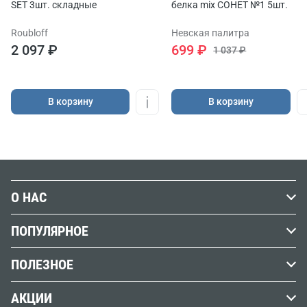
SET 3шт. складные
белка mix СОНЕТ №1 5шт.
Roubloff
Невская палитра
2 097 ₽
699 ₽
1 037 ₽
В корзину
В корзину
О НАС
История Передвижника
ПОПУЛЯРНОЕ
Наши магазины
Графика
ПОЛЕЗНОЕ
Бренды
Краски
Обзоры, советы и уроки
Вакансии
АКЦИИ
Кисти