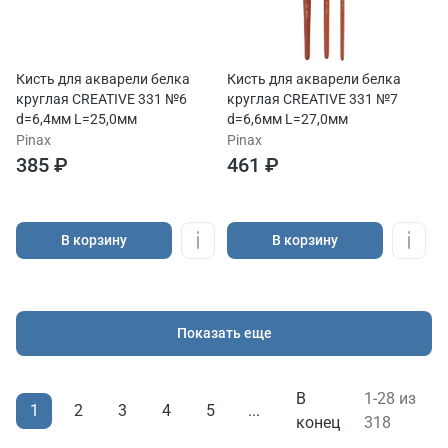
Кисть для акварели белка
Кисть для акварели белка
круглая CREATIVE 331 №6
круглая CREATIVE 331 №7
d=6,4мм L=25,0мм
d=6,6мм L=27,0мм
Pinax
Pinax
385 ₽
461 ₽
В корзину
В корзину
Показать еще
В
1-28 из
1
2
3
4
5
...
конец
318