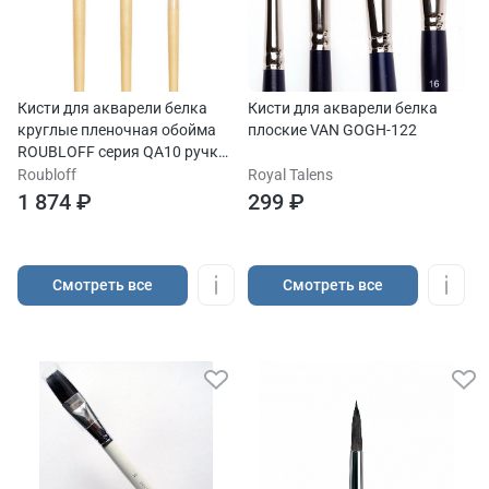
Кисти для акварели белка
Кисти для акварели белка
круглые пленочная обойма
плоские VAN GOGH-122
ROUBLOFF серия QA10 ручка
короткая
Roubloff
Royal Talens
1 874 ₽
299 ₽
Cмотреть все
Cмотреть все