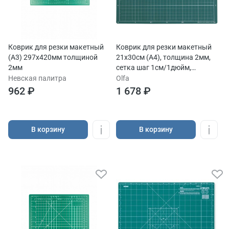
Коврик для резки макетный
Коврик для резки макетный
(А3) 297х420мм толщиной
21х30см (А4), толщина 2мм,
2мм
сетка шаг 1см/1дюйм,
зеленый
Невская палитра
Olfa
962 ₽
1 678 ₽
В корзину
В корзину