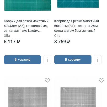
Коврик для резки макетный
Коврик для резки макетный
60х43см (А2), толщина 2мм,
60х90см (А1), толщина 2мм,
сетка шаг 1см/1дюйм,
сетка шагом 5см, зеленый
зеленый
Olfa
Olfa
5 117 ₽
8 759 ₽
В корзину
В корзину