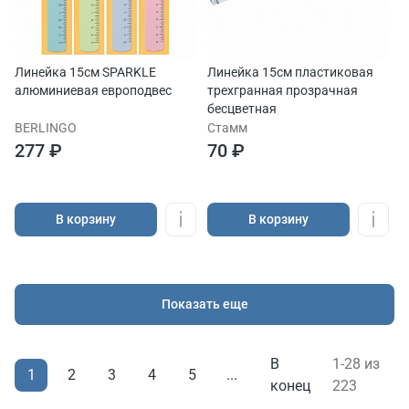
Линейка 15см SPARKLE
Линейка 15см пластиковая
алюминиевая европодвес
трехгранная прозрачная
бесцветная
BERLINGO
Стамм
277 ₽
70 ₽
В корзину
В корзину
Показать еще
В
1-28 из
1
2
3
4
5
...
конец
223