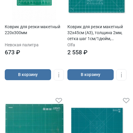
Коврик для резки макетный
Коврик для резки макетный
220х300мм
32х45см (А3), толщина 2мм,
сетка шаг 1см/1дюйм,
зеленый
Невская палитра
Olfa
673 ₽
2 558 ₽
В корзину
В корзину