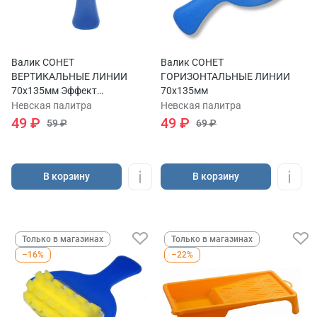
Валик СОНЕТ
Валик СОНЕТ
ВЕРТИКАЛЬНЫЕ ЛИНИИ
ГОРИЗОНТАЛЬНЫЕ ЛИНИИ
70х135мм Эффект
70х135мм
вертикальных линий
Невская палитра
Невская палитра
49 ₽
49 ₽
59 ₽
69 ₽
В корзину
В корзину
Только в магазинах
Только в магазинах
–16%
–22%