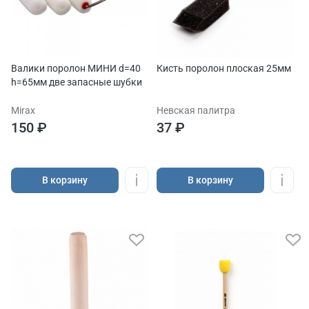
Валики поролон МИНИ d=40
Кисть поролон плоская 25мм
h=65мм две запасные шубки
Mirax
Невская палитра
150 ₽
37 ₽
В корзину
В корзину