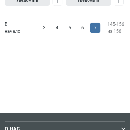
Уведомить
Уведомить
В
145-156
7
...
3
4
5
6
начало
из 156
О НАС