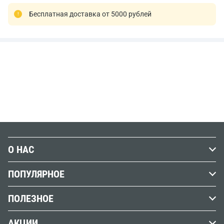
Бесплатная доставка от 5000 рублей
О НАС
История Передвижника
ПОПУЛЯРНОЕ
Наши магазины
Графика
ПОЛЕЗНОЕ
Бренды
Краски
Обзоры, советы и уроки
Вакансии
АКЦИИ