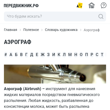
Главная
Полезное
Словарь художника
Аэрограф
АЭРОГРАФ
#
А
Б
В
Г
Д
Е
Ж
З
И
К
Л
М
Н
О
П
Р
С
Т
У
Аэрограф (Airbrush) –
инструмент для нанесения
жидких материалов посредством пневматического
распыления. Любая жидкость, разбавленная до
консистенции молока, может быть распылена