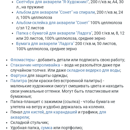
Скетчбук для акварели "Я-Художник!"
, 200 г/кв.м, А4, 30
л., на пружине
Альбом для акварели "Сонет" на спирали
, 200 г/кв.м, 24
л, 100% целлюлоза
Альбом-склейка для акварели "Сонет"
100% целлюлоза
с/зл 12 листов
Папка с бумагой для акварели "Ладога"
, 200 г/кв.м, 8, 12
или 20 листов, 100% целлюлоза, среднее зерно
Бумага для акварели "Ладога"
200 г/кв.м, 50 листов,
100% целлюлоза, среднее зерно
Фломастеры
- добавить детали или подписать свою работу;
Стаканчик-непроливайка
– вода не разольётся даже при
случайном толчке. Или даже
складное ведерко для воды
;
Фартуки
для защиты одежды;
Палитра
(если краски без встроенной палитры) -
маленькие художники смогут смешивать цвета и находить
свои уникальные оттенки. Могут быть пластиковые или
бумажные;
Папка-планшет с зажимом (ссылка) - чтобы бумага не
улетела на ветру и удобно держалась на коленях.
Пенал
для кистей
,
для карандашей
и графики,
для
акварели
;
Складной стульчик;
Удобная папка,
сумка
или портфолио;