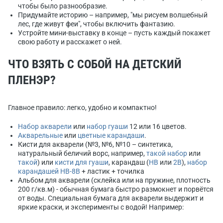
чтобы было разнообразие.
Придумайте историю – например, "мы рисуем волшебный
лес, где живут феи", чтобы включить фантазию.
Устройте мини-выставку в конце – пусть каждый покажет
свою работу и расскажет о ней.
ЧТО ВЗЯТЬ С СОБОЙ НА ДЕТСКИЙ
ПЛЕНЭР?
Главное правило: легко, удобно и компактно!
Набор акварели
или
набор гуаши
12 или 16 цветов.
Акварельные
или
цветные карандаши
.
Кисти для акварели (№3, №6, №10 – синтетика,
натуральный беличий ворс, например,
такой набор
или
такой
) или
кисти для гуаши
, карандаш (
HB
или
2B
),
набор
карандашей НB-8В
+ ластик + точилка
Альбом для акварели (склейка или на пружине, плотность
200 г/кв.м) - обычная бумага быстро размокнет и порвётся
от воды. Специальная бумага для акварели выдержит и
яркие краски, и эксперименты с водой! Например: