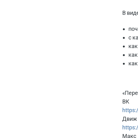
В вид
поч
с к
как
как
как
«Пере
ВК
https:
Движ
https:
Макс