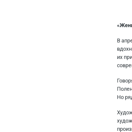
«Женщ
В апр
вдохн
их пр
совре
Говор
Полен
Но ря
Худож
худож
произ