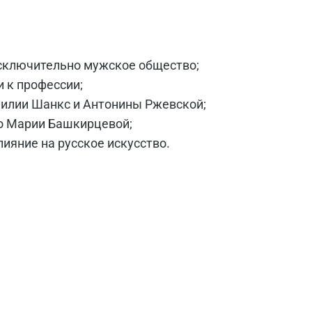
сключительно мужское общество;
 к профессии;
милии Шанкс и Антонины Ржевской;
о Марии Башкирцевой;
ияние на русское искусство.