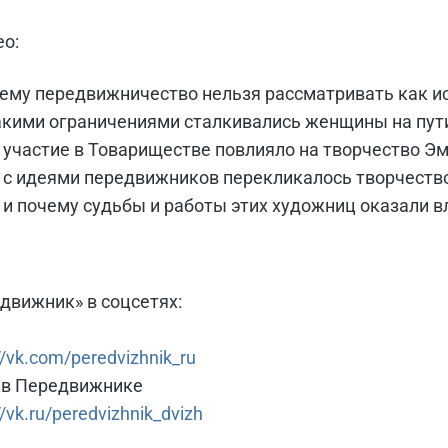
ео:
ему передвижничество нельзя рассматривать как и
акими ограничениями сталкивались женщины на пути
 участие в Товариществе повлияло на творчество Э
 с идеями передвижников перекликалось творчеств
 и почему судьбы и работы этих художниц оказали вл
движник» в соцсетях:
//vk.com/peredvizhnik_ru
 в Передвижнике
//vk.ru/peredvizhnik_dvizh