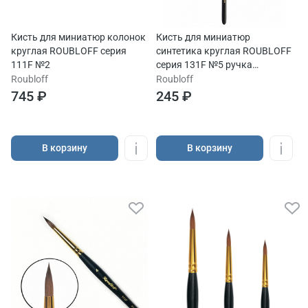
Кисть для миниатюр колонок
Кисть для миниатюр
круглая ROUBLOFF серия
синтетика круглая ROUBLOFF
111F №2
серия 131F №5 ручка
короткая
Roubloff
Roubloff
745 ₽
245 ₽
В корзину
В корзину