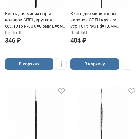
Кисть для миниатюры
Кисть для миниатюры
колонок СПЕЦ круглая
колонок СПЕЦ круглая
сер.1015 №00 d=0,6мм L=6мм
сер.1015 №01 d=1,0мм
ручка короткая
L=10мм ручка короткая
Roubloff
Roubloff
346 ₽
404 ₽
В корзину
В корзину