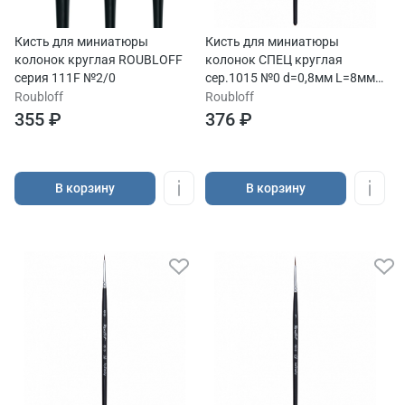
Кисть для миниатюры
Кисть для миниатюры
колонок круглая ROUBLOFF
колонок СПЕЦ круглая
серия 111F №2/0
сер.1015 №0 d=0,8мм L=8мм
ручка короткая
Roubloff
Roubloff
355 ₽
376 ₽
В корзину
В корзину