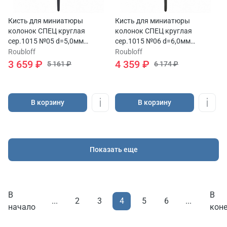
Кисть для миниатюры
Кисть для миниатюры
колонок СПЕЦ круглая
колонок СПЕЦ круглая
сер.1015 №05 d=5,0мм
сер.1015 №06 d=6,0мм
L=21мм ручка короткая
L=24мм ручка короткая
Roubloff
Roubloff
3 659 ₽
4 359 ₽
5 161 ₽
6 174 ₽
В корзину
В корзину
Показать еще
В
В
4
...
2
3
5
6
...
начало
кон