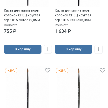
Кисть для миниатюры
Кисть для миниатюры
колонок СПЕЦ круглая
колонок СПЕЦ круглая
сер.1015 №02 d=2,0мм
сер.1015 №03 d=3,0мм
L=12мм ручка короткая
L=17мм ручка короткая
Roubloff
Roubloff
755 ₽
1 634 ₽
В корзину
В корзину
–29%
–29%