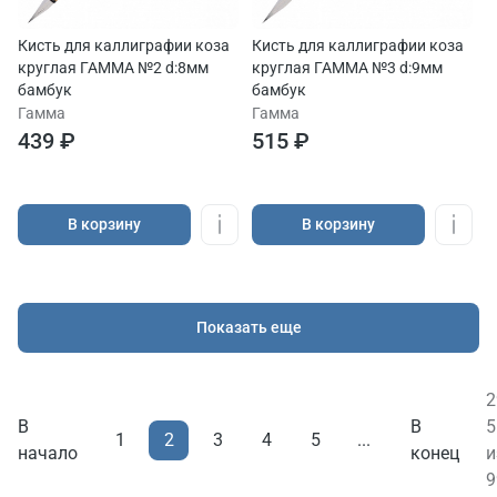
Кисть для каллиграфии коза
Кисть для каллиграфии коза
круглая ГАММА №2 d:8мм
круглая ГАММА №3 d:9мм
бамбук
бамбук
Гамма
Гамма
439 ₽
515 ₽
В корзину
В корзину
Показать еще
2
В
В
5
2
1
3
4
5
...
начало
конец
и
9