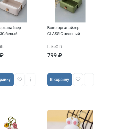
органайзер
Бокс-органайзер
IC белый
CLASSIC зеленый
ift
ILikeGift
 ₽
799 ₽
орзину
В корзину