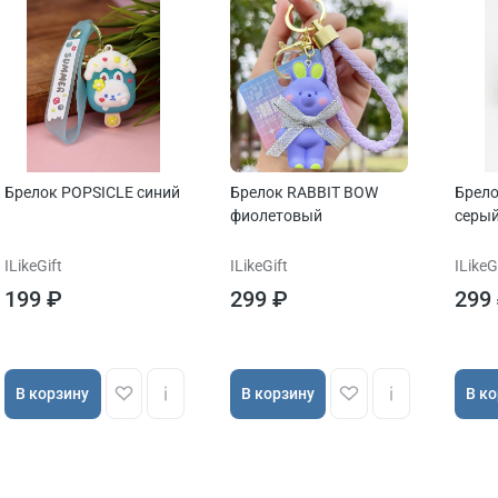
Брелок POPSICLE синий
Брелок RABBIT BOW
Брело
фиолетовый
серы
ILikeGift
ILikeGift
ILikeG
199 ₽
299 ₽
299
В корзину
В корзину
В к