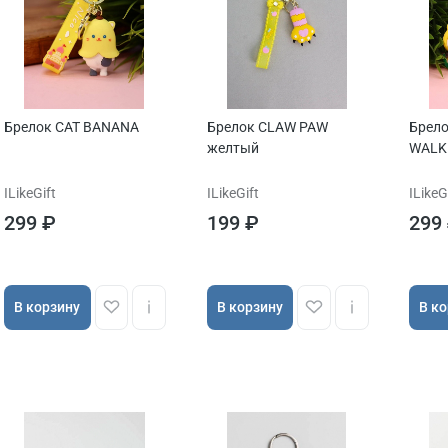
Брелок CAT BANANA
Брелок CLAW PAW
Брело
желтый
WALK
ILikeGift
ILikeGift
ILikeG
299 ₽
199 ₽
299
В корзину
В корзину
В к