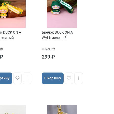
к DUCK ON A
Брелок DUCK ON A
 желтый
WALK зеленый
ift
ILikeGift
 ₽
299 ₽
орзину
В корзину