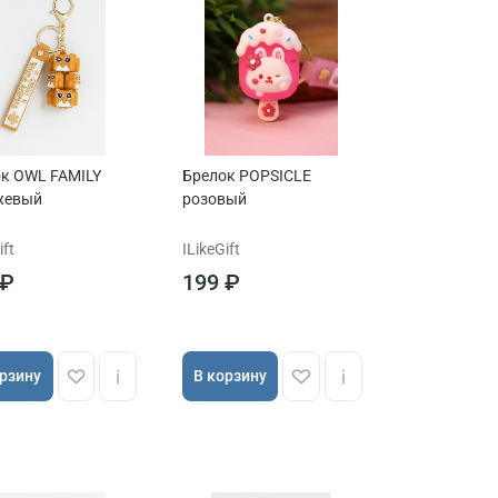
к OWL FAMILY
Брелок POPSICLE
жевый
розовый
ift
ILikeGift
 ₽
199 ₽
орзину
В корзину