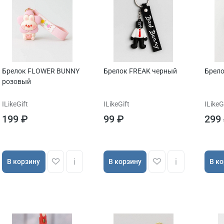
Брелок FLOWER BUNNY
Брелок FREAK черный
Брело
розовый
ILikeGift
ILikeGift
ILikeG
199 ₽
99 ₽
299
В корзину
В корзину
В к