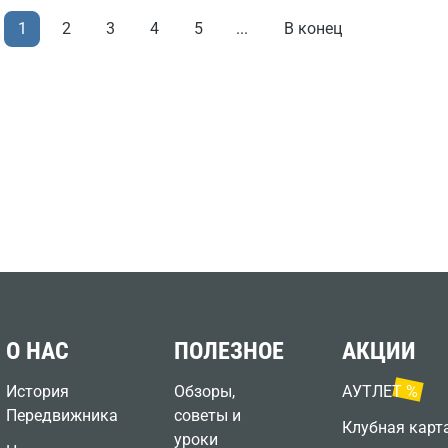
1
В конец
2
3
4
5
...
О НАС
ПОЛЕЗНОЕ
АКЦИИ
История
Обзоры,
АУТЛЕТ %
Передвижника
советы и
Клубная карт
уроки