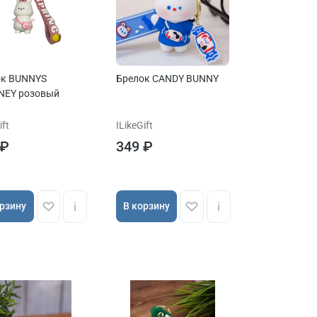
ок BUNNYS
Брелок CANDY BUNNY
NEY розовый
ift
ILikeGift
 ₽
349 ₽
орзину
В корзину