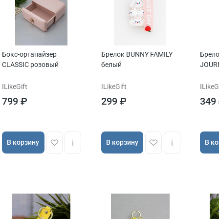
Бокс-органайзер
Брелок BUNNY FAMILY
Брел
CLASSIC розовый
белый
JOUR
ILikeGift
ILikeGift
ILikeG
799 ₽
299 ₽
349
В корзину
В корзину
В к