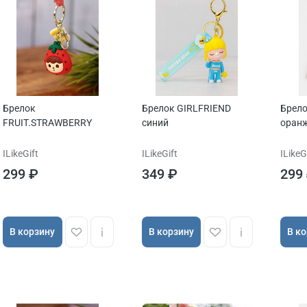
Брелок
Брелок GIRLFRIEND
Брело
FRUIT.STRAWBERRY
синий
оран
ILikeGift
ILikeGift
ILikeG
299 ₽
349 ₽
299
В корзину
В корзину
В к