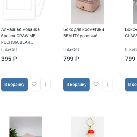
Алмазная мозаика
Бокс для косметики
Бокс-
брелок DRAW ME!
BEAUTY розовый
CLASS
FUCHSIA BEAR
4,5х3,5х8см
ILikeGift
ILikeGift
ILikeG
395 ₽
799 ₽
799
В корзину
В корзину
В к