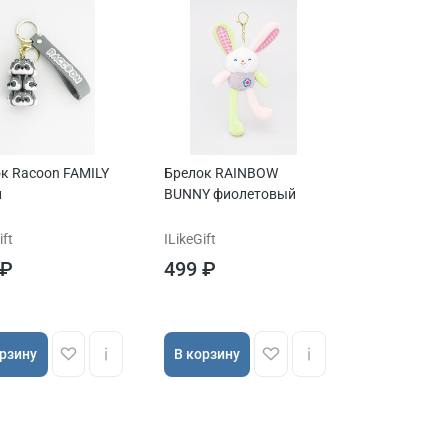
к Racoon FAMILY
Брелок RAINBOW
й
BUNNY фиолетовый
ift
ILikeGift
 ₽
499 ₽
орзину
В корзину