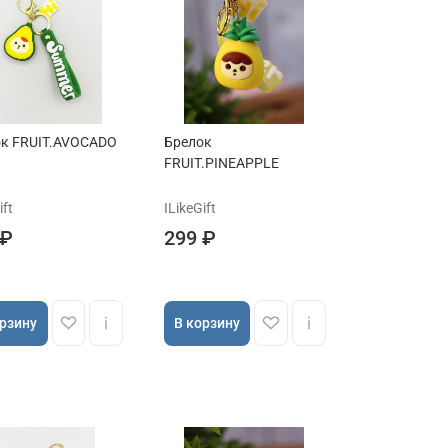
к FRUIT.AVOCADO
Брелок
FRUIT.PINEAPPLE
ift
ILikeGift
 ₽
299 ₽
орзину
В корзину