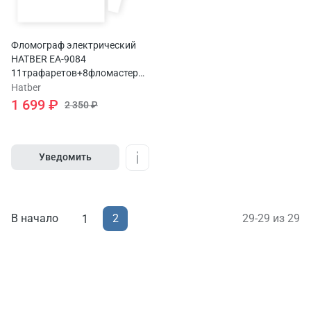
Фломограф электрический
HATBER EA-9084
11трафаретов+8фломастеров+usb
кабель
Hatber
1 699 ₽
2 350 ₽
Уведомить
В начало
2
29-29 из 29
1