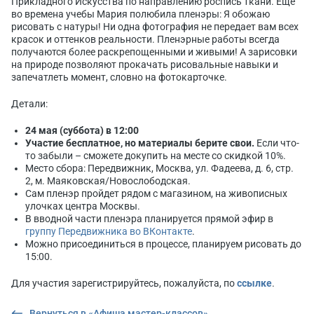
Прикладного Искусства по направлению роспись ткани. Еще
во времена учебы Мария полюбила пленэры: Я обожаю
рисовать с натуры! Ни одна фотография не передает вам всех
красок и оттенков реальности. Пленэрные работы всегда
получаются более раскрепощенными и живыми! А зарисовки
на природе позволяют прокачать рисовальные навыки и
запечатлеть момент, словно на фотокарточке.
Детали:
24 мая (суббота) в 12:00
Участие бесплатное, но материалы берите свои.
Если что-
то забыли – сможете докупить на месте со скидкой 10%.
Место сбора: Передвижник, Москва, ул. Фадеева, д. 6, стр.
2, м. Маяковская/Новослободская.
Сам пленэр пройдет рядом с магазином, на живописных
улочках центра Москвы.
В вводной части пленэра планируется прямой эфир в
группу Передвижника во ВКонтакте
.
Можно присоединиться в процессе, планируем рисовать до
15:00.
Для участия зарегистрируйтесь, пожалуйста, по
ссылке
.
Вернуться в «Афиша мастер-классов»