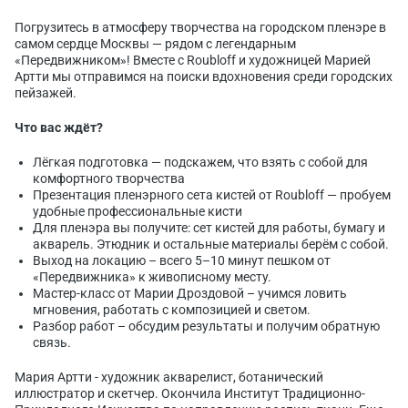
Погрузитесь в атмосферу творчества на городском пленэре в
самом сердце Москвы — рядом с легендарным
«Передвижником»! Вместе с Roubloff и художницей Марией
Артти мы отправимся на поиски вдохновения среди городских
пейзажей.
Что вас ждёт?
Лёгкая подготовка — подскажем, что взять с собой для
комфортного творчества
Презентация пленэрного сета кистей от Roubloff — пробуем
удобные профессиональные кисти
Для пленэра вы получите: сет кистей для работы, бумагу и
акварель. Этюдник и остальные материалы берём с собой.
Выход на локацию – всего 5–10 минут пешком от
«Передвижника» к живописному месту.
Мастер-класс от Марии Дроздовой – учимся ловить
мгновения, работать с композицией и светом.
Разбор работ – обсудим результаты и получим обратную
связь.
Мария Артти - художник акварелист, ботанический
иллюстратор и скетчер. Окончила Институт Традиционно-