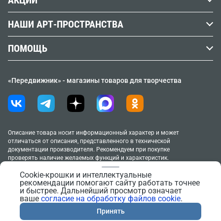
АКЦИИ
Кисти
Вопросы и ответы
Наши реквизиты
АУТЛЕТ %
Холст
НАШИ АРТ-ПРОСТРАНСТВА
Словарь художника
Юридическим лицам
Клубная карта
Бумага
Афиша мастер-классов
Учебные заведения
Контакты
ПОМОЩЬ
Акции и спецпредложения
Гипс
Москва, м. Курская (Винзавод)
Доставка
Новинки
Черчение
Москва, м. Маяковская/Новослободская
«Передвижник» - магазины товаров для творчества
Способы оплаты
ТОВАР МЕСЯЦА
Москва, м. Речной вокзал
Новосибирск, м. Площадь Ленина
Возврат и обмен товара
Распродажа
Санкт-Петербург, м. Черная речка
Условия продажи товаров
Подарочные карты
Аренда под свое мероприятие
Политика в отношении обработки персональных
Описание товара носит информационный характер и может
Правила клубной программы
отличаться от описания, представленного в технической
данных
документации производителя. Рекомендуем при покупке
Москва, м. Курская (Винзавод)
проверять наличие желаемых функций и характеристик.
Согласие на обработку персональных данных
Москва, м. Маяковская/Новослободская
2005–2026 «Передвижник»
Cookie-крошки и интеллектуальные
Новосибирск, м. Площадь Ленина
Согласие на обработку файлов cookie
рекомендации помогают сайту работать точнее
Сайт сделан в
Progressive Media
и быстрее. Дальнейший просмотр означает
Правила поведения в АртПространствах
ваше
согласие на обработку файлов cookie
.
Тестирование материалов
Принять
Обратная связь