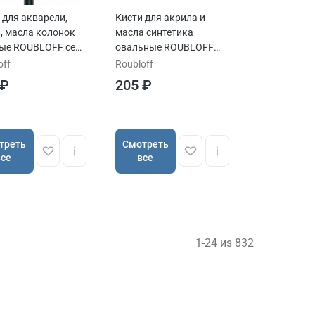
 для акварели,
Кисти для акрила и
, масла колонок
масла синтетика
ые ROUBLOFF сер.
овальные ROUBLOFF
серия 1332 ручка
off
Roubloff
длинная
 ₽
205 ₽
треть
Cмотреть
все
все
1-24 из 832