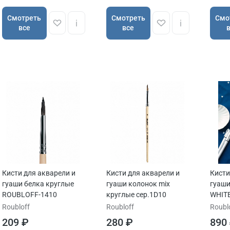
пейзажной и абстрактной росписи по ногтям, кисти для ге
Cмотреть
Cмотреть
Cмо
все
все
Компания Roubloff является настоящим законодателем мо
творчества.
СТАТЬИ:
Выбираем кисточку для работы
Синтетическая имитация волоса белки
Тонкий инструмент – графическая кисть
Кисти для акварели и
Кисти для акварели и
Кисти
гуаши белка круглые
гуаши колонок mix
гуаши
ROUBLOFF-1410
круглые сер.1D10
WHIT
Roubloff
Roubloff
Roubl
209 ₽
280 ₽
890