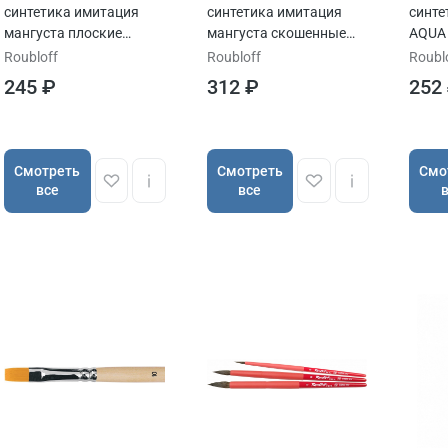
синтетика имитация
синтетика имитация
синте
мангуста плоские
мангуста скошенные
AQUA
ROUBLOFF серия 1Т24
ROUBLOFF серия 1Т64
ручка
Roubloff
Roubloff
Roubl
245 ₽
312 ₽
252
Cмотреть
Cмотреть
Cмо
все
все