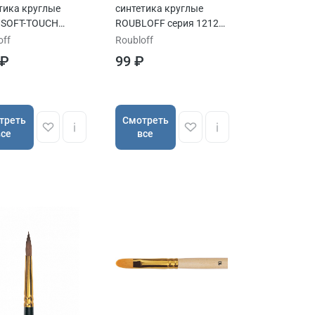
тика круглые
синтетика круглые
 SOFT-TOUCH
ROUBLOFF серия 1212
 короткая
ручка длинная
off
Roubloff
 ₽
99 ₽
треть
Cмотреть
все
все