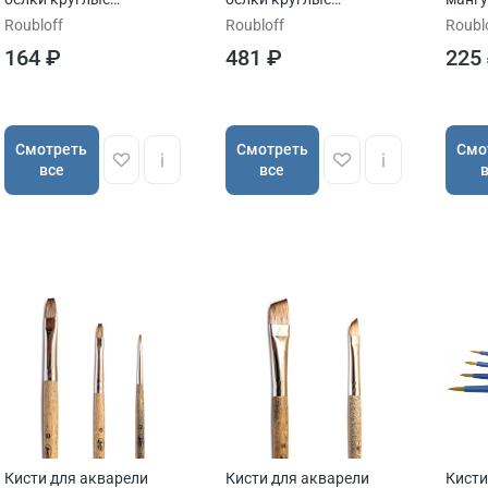
ROUBLOFF серия 1F10
ROUBLOFF серия QF10
ROUBL
Roubloff
Roubloff
Roubl
ручка короткая
ручка короткая
164 ₽
481 ₽
225
Cмотреть
Cмотреть
Cмо
все
все
Кисти для акварели
Кисти для акварели
Кисти