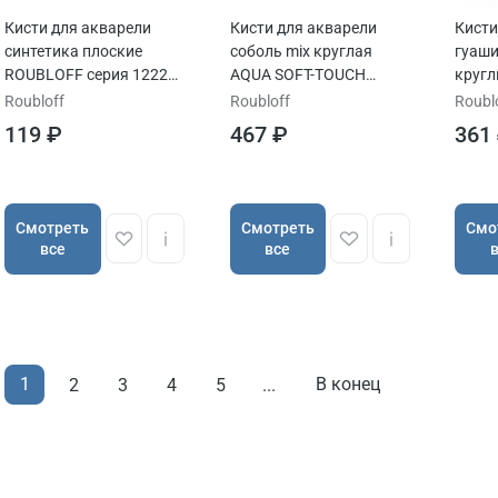
Кисти для акварели
Кисти для акварели
Кисти
синтетика плоские
соболь mix круглая
гуаши
ROUBLOFF серия 1222
AQUA SOFT-TOUCH
кругл
ручка длинная
ручка короткая
1115
Roubloff
Roubloff
Roubl
119 ₽
467 ₽
361
Cмотреть
Cмотреть
Cмо
все
все
1
В конец
2
3
4
5
...