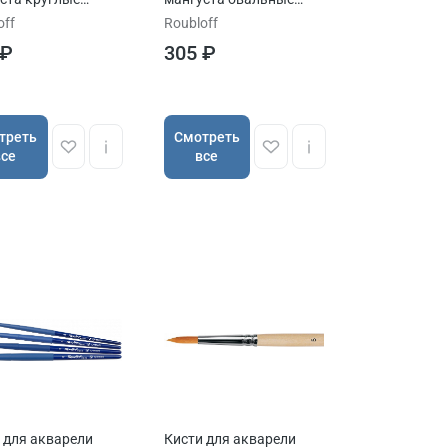
OFF сер. 1Т14
ROUBLOFF серия 1Т34
off
Roubloff
 ₽
305 ₽
треть
Cмотреть
все
все
 для акварели
Кисти для акварели