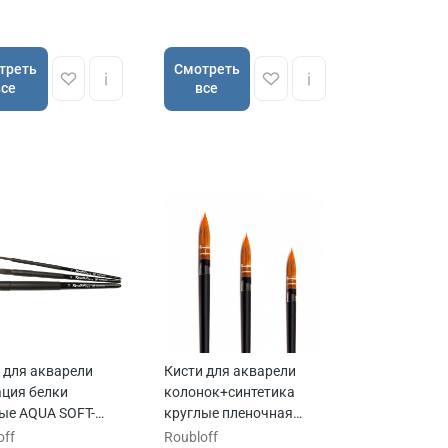
треть
Cмотреть
все
все
 для акварели
Кисти для акварели
ция белки
колонок+синтетика
ые AQUA SOFT-
круглые пленочная
 ручка короткая
обойма ROUBLOFF
off
Roubloff