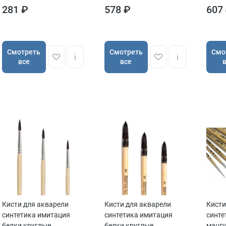
281 ₽
578 ₽
607
Cмотреть
Cмотреть
Cмо
все
все
Кисти для акварели
Кисти для акварели
Кисти
синтетика имитация
синтетика имитация
синте
белки круглые
белки круглые
мангу