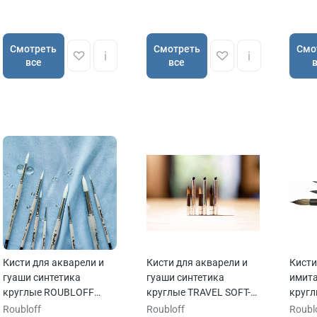
Cмотреть
Cмотреть
Cмо
все
все
Кисти для акварели и
Кисти для акварели и
Кисти
гуаши синтетика
гуаши синтетика
имита
круглые ROUBLOFF
круглые TRAVEL SOFT-
кругл
WHITE TORAY
TOUCH ручка складная
TOUCH
Roubloff
Roubloff
Roubl