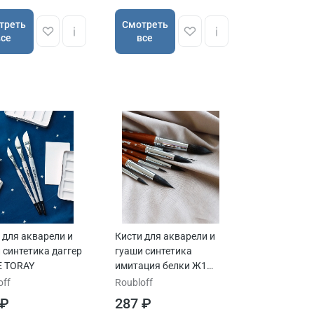
ля.
треть
Cмотреть
все
все
д России в производстве кистей для
 для акварели и
Кисти для акварели и
 синтетика даггер
гуаши синтетика
E TORAY
имитация белки Ж1
круглые ROUBLOFF
off
Roubloff
сер.1FSw14
 ₽
287 ₽