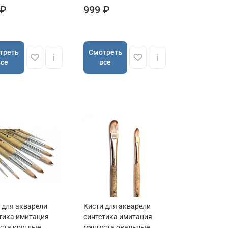
серия QD15 ручка
 ₽
999 ₽
короткая
треть
Cмотреть
все
все
 для акварели
Кисти для акварели
тика имитация
синтетика имитация
ста круглые
мангуста овальные