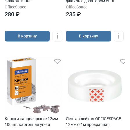
флакон 1000г
флакон с дозатором 500г
OfficeSpace
OfficeSpace
280 ₽
235 ₽
В корзину
В корзину
Кнопки канцелярские 12мм
Лента клейкая OFFICESPACE
100шт. картонная уп-ка
12ммх21м прозрачная