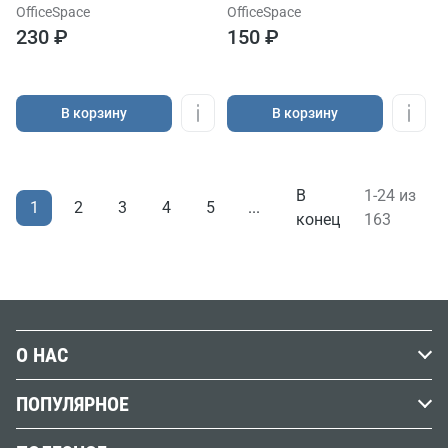
OfficeSpace
OfficeSpace
230 ₽
150 ₽
В корзину
В корзину
В
1-24 из
1
2
3
4
5
...
конец
163
О НАС
История Передвижника
ПОПУЛЯРНОЕ
Наши магазины
Графика