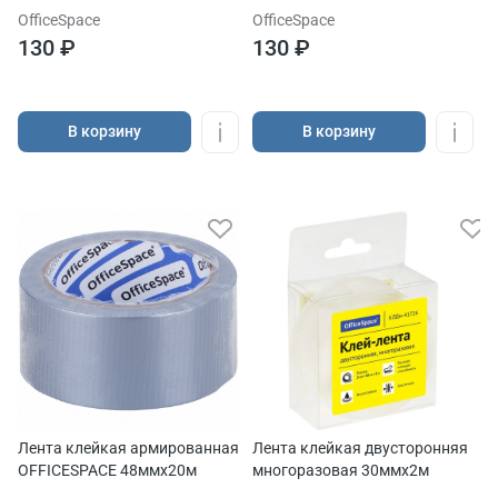
OfficeSpace
OfficeSpace
130 ₽
130 ₽
В корзину
В корзину
Лента клейкая армированная
Лента клейкая двусторонняя
OFFICESPACE 48ммх20м
многоразовая 30ммх2м