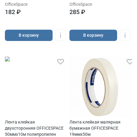
многоразовая
многоразовая
OfficeSpace
OfficeSpace
182 ₽
285 ₽
В корзину
В корзину
Лента клейкая
Лента клейкая малярная
двухсторонняя OFFICESPACE
бумажная OFFICESPACE
50ммх10м полипропилен
19ммх50м