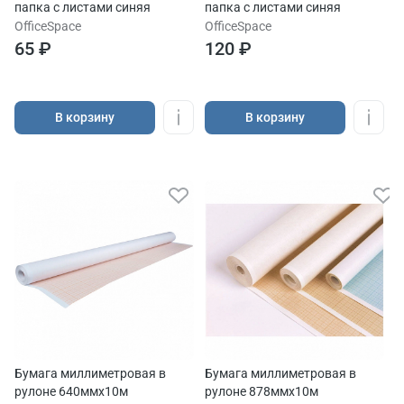
папка с листами синяя
папка с листами синяя
OfficeSpace
OfficeSpace
65 ₽
120 ₽
В корзину
В корзину
Бумага миллиметровая в
Бумага миллиметровая в
рулоне 640ммх10м
рулоне 878ммх10м