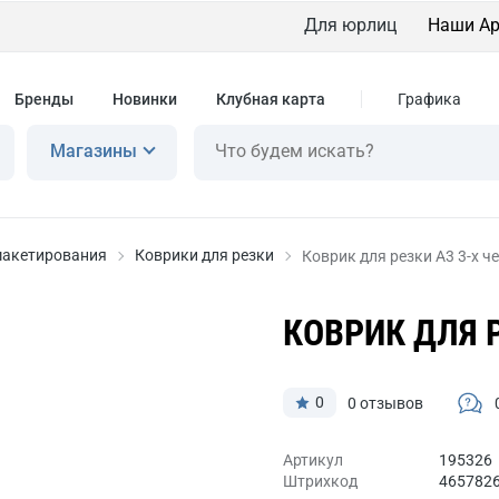
Для юрлиц
Наши Ар
Бренды
Новинки
Клубная карта
Графика
Магазины
макетирования
Коврики для резки
Коврик для резки А3 3-x ч
КОВРИК ДЛЯ 
0
0 отзывов
Артикул
195326
Штрихкод
465782