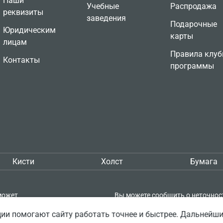
Наши
Учебные
Распродажа
реквизиты
заведения
Подарочные
Юридическим
карты
лицам
Правила клуб
Контакты
программы
Кисти
Холст
Бумага
может
Вы можете сообщить о неточнос
кой
описании товара — выделите её 
ии помогают сайту работать точнее и быстрее. Дальнейш
пке проверять
нажмите Shift + Enter