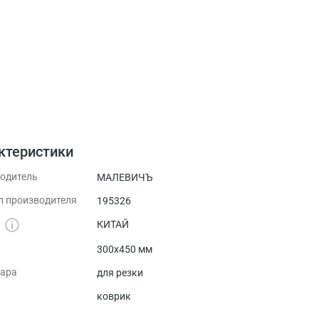
ктеристики
одитель
МАЛЕВИЧЪ
л производителя
195326
а
КИТАЙ
300х450 мм
вара
для резки
коврик