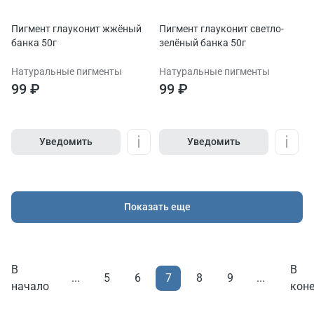
Пигмент глауконит жжёный
Пигмент глауконит светло-
банка 50г
зелёный банка 50г
Натуральные пигменты
Натуральные пигменты
99 ₽
99 ₽
Уведомить
Уведомить
Показать еще
В
В
7
...
5
6
8
9
...
начало
кон