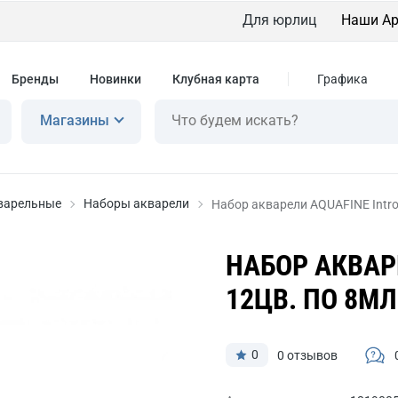
Для юрлиц
Наши Ар
Бренды
Новинки
Клубная карта
Графика
Магазины
варельные
Наборы акварели
Набор акварели AQUAFINE Intro
НАБОР АКВАР
12ЦВ. ПО 8МЛ
0
0 отзывов