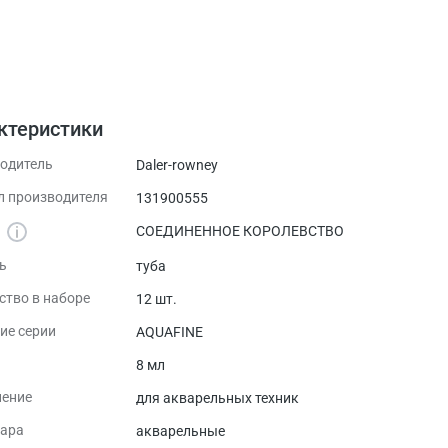
ктеристики
одитель
Daler-rowney
л производителя
131900555
а
СОЕДИНЕННОЕ КОРОЛЕВСТВО
ь
туба
ство в наборе
12 шт.
ие серии
AQUAFINE
8 мл
ение
для акварельных техник
вара
акварельные