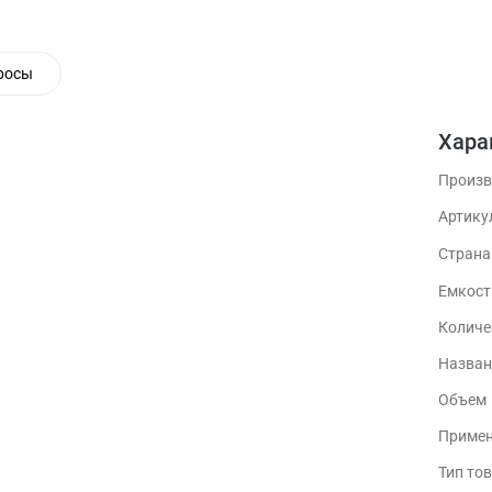
росы
Хара
Произв
Артику
Стран
Емкост
Количе
Назван
Объем
Примен
Тип то