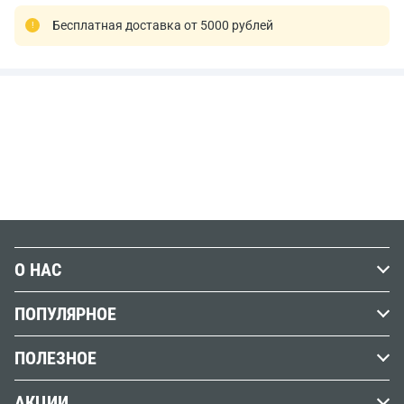
Бесплатная доставка от 5000 рублей
О НАС
История Передвижника
ПОПУЛЯРНОЕ
Наши магазины
Графика
ПОЛЕЗНОЕ
Бренды
Краски
Обзоры, советы и уроки
Вакансии
АКЦИИ