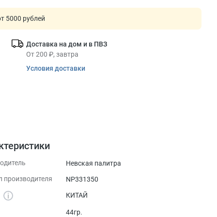
т 5000 рублей
Доставка на дом и в ПВЗ
От 200 ₽, завтра
Условия доставки
ктеристики
одитель
Невская палитра
л производителя
NP331350
а
КИТАЙ
44гр.