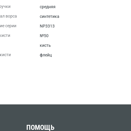
ручки
средняя
ал ворса
синтетика
ие серии
NP3313
кисти
№50
кисть
кисти
флейц
ПОМОЩЬ