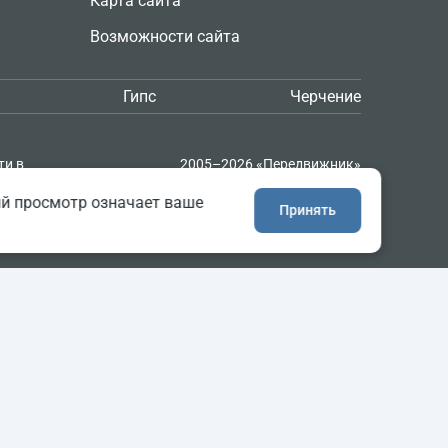
Карта сайта
Возможности сайта
Гипс
Черчение
ти в
2005–2026 «Передвижник»
и
Сайт сделан в
Progressive Media
ий просмотр означает ваше
Принять