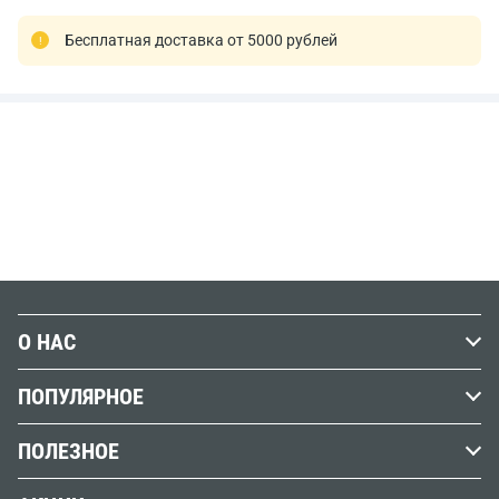
Бесплатная доставка от 5000 рублей
О НАС
История Передвижника
ПОПУЛЯРНОЕ
Наши магазины
Графика
ПОЛЕЗНОЕ
Бренды
Краски
Обзоры, советы и уроки
Вакансии