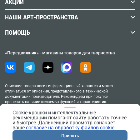
АКЦИИ
Кисти
Вопросы и ответы
Наши реквизиты
АУТЛЕТ %
Холст
НАШИ АРТ-ПРОСТРАНСТВА
Словарь художника
Юридическим лицам
Клубная карта
Бумага
Афиша мастер-классов
Учебные заведения
Контакты
ПОМОЩЬ
Акции и спецпредложения
Гипс
Москва, м. Курская (Винзавод)
Доставка
Новинки
Черчение
Москва, м. Маяковская/Новослободская
«Передвижник» - магазины товаров для творчества
Способы оплаты
ТОВАР МЕСЯЦА
Москва, м. Речной вокзал
Новосибирск, м. Площадь Ленина
Возврат и обмен товара
Распродажа
Санкт-Петербург, м. Черная речка
Условия продажи товаров
Подарочные карты
Аренда под свое мероприятие
Политика в отношении обработки персональных
Описание товара носит информационный характер и может
Правила клубной программы
отличаться от описания, представленного в технической
данных
документации производителя. Рекомендуем при покупке
Москва, м. Курская (Винзавод)
проверять наличие желаемых функций и характеристик.
Согласие на обработку персональных данных
Москва, м. Маяковская/Новослободская
2005–2026 «Передвижник»
Cookie-крошки и интеллектуальные
Новосибирск, м. Площадь Ленина
Согласие на обработку файлов cookie
рекомендации помогают сайту работать точнее
Сайт сделан в
Progressive Media
100 ₽
В корзину
и быстрее. Дальнейший просмотр означает
Правила поведения в АртПространствах
ваше
согласие на обработку файлов cookie
.
Тестирование материалов
Обратная связь
Принять