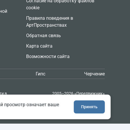
Согласие на обработку файлов
cookie
ной
Правила поведения в
АртПространствах
Обратная связь
Карта сайта
Возможности сайта
Гипс
Черчение
ти в
2005–2026 «Передвижник»
и
Сайт сделан в
Progressive Media
ий просмотр означает ваше
Принять