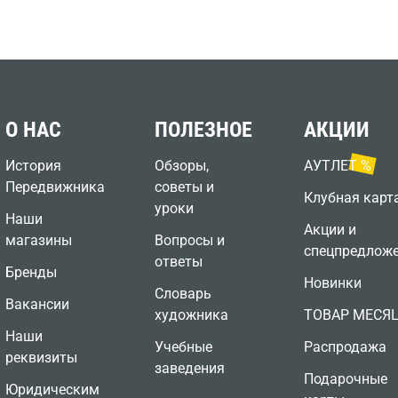
О НАС
ПОЛЕЗНОЕ
АКЦИИ
История
Обзоры,
АУТЛЕТ %
Передвижника
советы и
Клубная карт
уроки
Наши
Акции и
магазины
Вопросы и
спецпредлож
ответы
Бренды
Новинки
Словарь
Вакансии
художника
ТОВАР МЕСЯ
Наши
Учебные
Распродажа
реквизиты
заведения
Подарочные
Юридическим