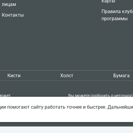
карты
лицам
Правила клуб
Контакты
программы
Кисти
Холст
Бумага
может
Вы можете сообщить о неточнос
кой
описании товара — выделите её 
ии помогают сайту работать точнее и быстрее. Дальнейш
пке проверять
нажмите Shift + Enter