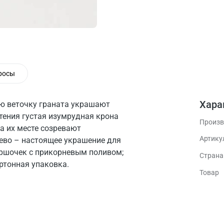
росы
Хара
ую веточку граната украшают
тения густая изумрудная крона
Произв
а их месте созревают
Артику
ево – настоящее украшение для
оршочек с прикорневым поливом;
Стран
ртонная упаковка.
Товар