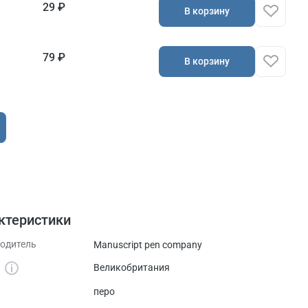
29 ₽
В корзину
79 ₽
В корзину
ктеристики
одитель
Manuscript pen company
а
Великобритания
перо