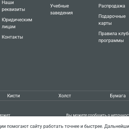
Наши
Учебные
Распродажа
реквизиты
заведения
Подарочные
Юридическим
карты
лицам
Правила клуб
Контакты
программы
Кисти
Холст
Бумага
может
Вы можете сообщить о неточнос
кой
описании товара — выделите её 
ии помогают сайту работать точнее и быстрее. Дальнейш
пке проверять
нажмите Shift + Enter