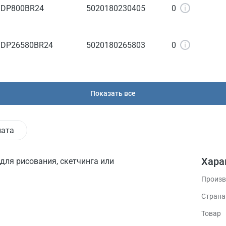
DP800BR24
5020180230405
0
DP26580BR24
5020180265803
0
Показать все
лата
Хара
 для рисования, скетчинга или
Произв
Стран
Товар