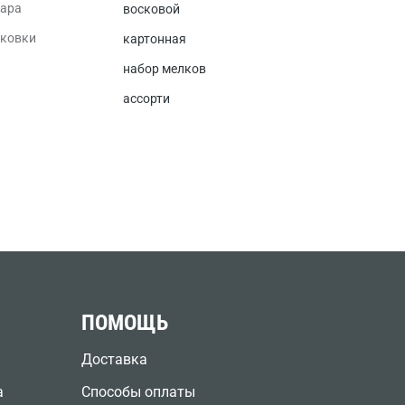
вара
восковой
аковки
картонная
набор мелков
ассорти
ПОМОЩЬ
Доставка
а
Способы оплаты