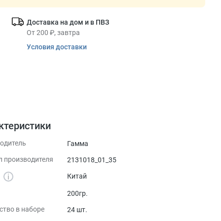
Доставка на дом и в ПВЗ
От 200 ₽, завтра
Условия доставки
ктеристики
одитель
Гамма
л производителя
2131018_01_35
а
Китай
200гр.
ство в наборе
24 шт.