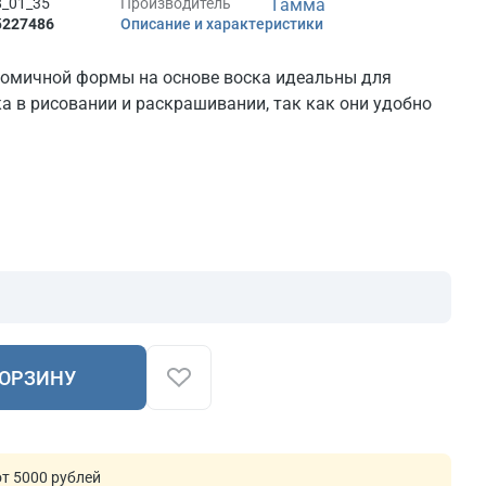
_01_35
Производитель
Гамма
5
227486
Описание и характеристики
номичной формы на основе воска идеальны для
а в рисовании и раскрашивании, так как они удобно
КОРЗИНУ
т 5000 рублей