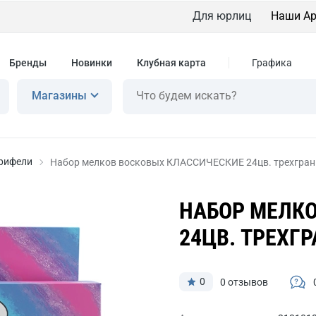
Для юрлиц
Наши Ар
Бренды
Новинки
Клубная карта
Графика
Магазины
грифели
Набор мелков восковых КЛАССИЧЕСКИЕ 24цв. трехгран
НАБОР МЕЛК
24ЦВ. ТРЕХГ
0
0 отзывов