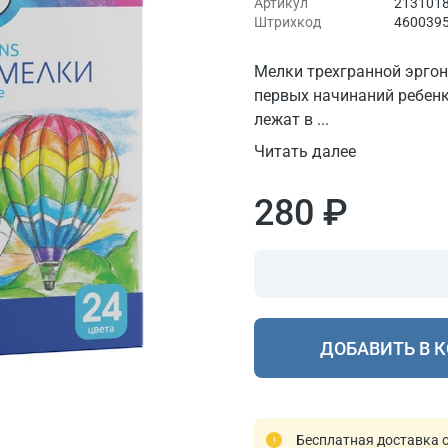
Артикул
2131018
Штрихкод
460039
Мелки трехгранной эрго
первых начинаний ребенк
лежат в ...
Читать далее
280 ₽
ДОБАВИТЬ В 
Бесплатная доставка о