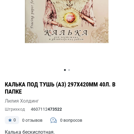
КАЛЬКА ПОД ТУШЬ (А3) 297Х420ММ 40Л. В
ПАПКЕ
Лилия Холдинг
Штрихкод
4607112
473522
0
0 отзывов
0 вопросов
Калька бескислотная.